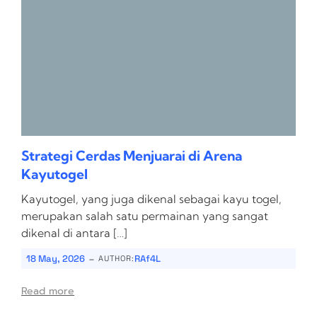
Strategi Cerdas Menjuarai di Arena
Kayutogel
Kayutogel, yang juga dikenal sebagai kayu togel,
merupakan salah satu permainan yang sangat
dikenal di antara […]
-
18 May, 2026
RAf4L
AUTHOR:
Read more