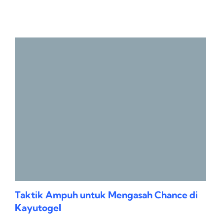
Taktik Ampuh untuk Mengasah Chance di
Kayutogel