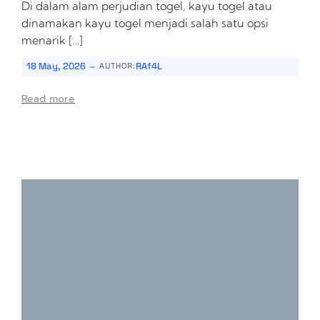
Di dalam alam perjudian togel, kayu togel atau
dinamakan kayu togel menjadi salah satu opsi
menarik […]
-
18 May, 2026
RAf4L
AUTHOR:
Read more