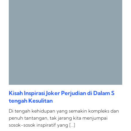
Kisah Inspirasi Joker Perjudian di Dalam S
tengah Kesulitan
Di tengah kehidupan yang semakin kompleks dan
penuh tantangan, tak jarang kita menjumpai
sosok-sosok inspiratif yang […]