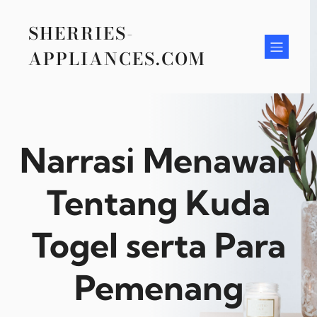
Skip
to
SHERRIES-
content
APPLIANCES.COM
Narrasi Menawan
Tentang Kuda
Togel serta Para
Pemenang