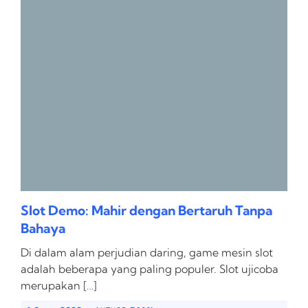
Slot Demo: Mahir dengan Bertaruh Tanpa
Bahaya
Di dalam alam perjudian daring, game mesin slot
adalah beberapa yang paling populer. Slot ujicoba
merupakan […]