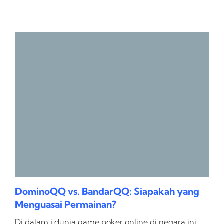
DominoQQ vs. BandarQQ: Siapakah yang
Menguasai Permainan?
Di dalam j dunia game poker online di negara ini,