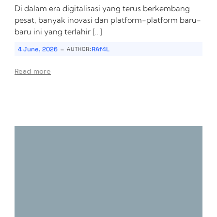
Di dalam era digitalisasi yang terus berkembang
pesat, banyak inovasi dan platform-platform baru-
baru ini yang terlahir […]
-
4 June, 2026
RAf4L
AUTHOR:
Read more