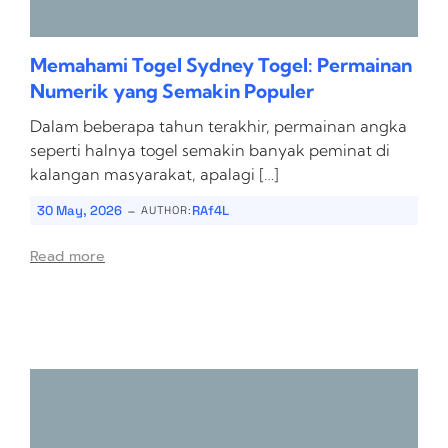
Memahami Togel Sydney Togel: Permainan
Numerik yang Semakin Populer
Dalam beberapa tahun terakhir, permainan angka
seperti halnya togel semakin banyak peminat di
kalangan masyarakat, apalagi […]
-
30 May, 2026
RAf4L
AUTHOR:
Read more