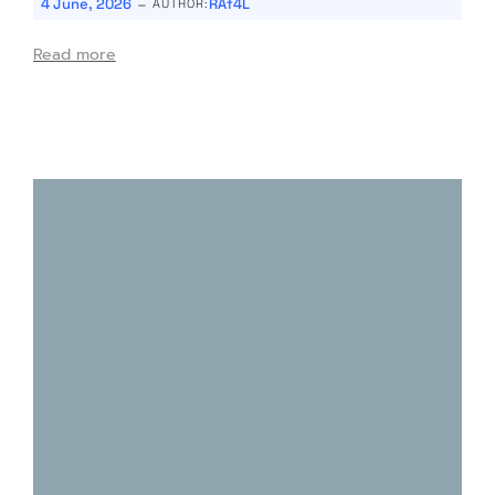
-
4 June, 2026
RAf4L
AUTHOR:
Read more