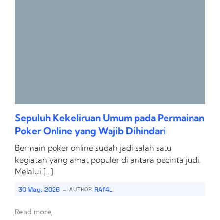
Sepuluh Kekeliruan Umum pada Permainan
Poker Online yang Wajib Dihindari
Bermain poker online sudah jadi salah satu
kegiatan yang amat populer di antara pecinta judi.
Melalui […]
-
30 May, 2026
RAf4L
AUTHOR:
Read more