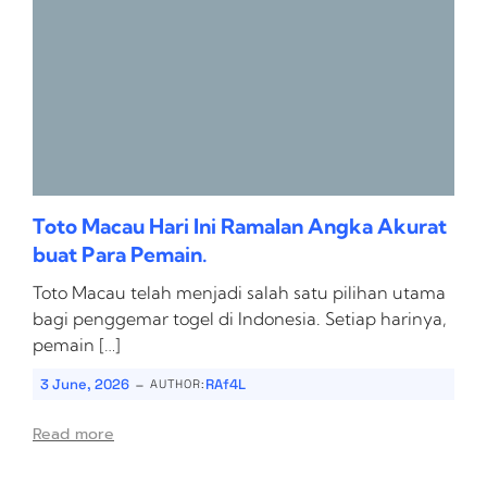
Toto Macau Hari Ini Ramalan Angka Akurat
buat Para Pemain.
Toto Macau telah menjadi salah satu pilihan utama
bagi penggemar togel di Indonesia. Setiap harinya,
pemain […]
-
3 June, 2026
RAf4L
AUTHOR:
Read more