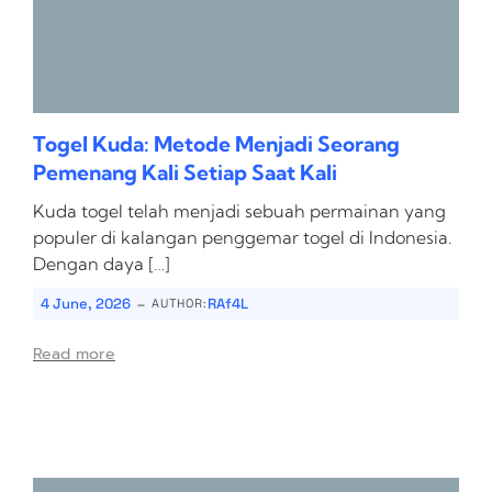
Togel Kuda: Metode Menjadi Seorang
Pemenang Kali Setiap Saat Kali
Kuda togel telah menjadi sebuah permainan yang
populer di kalangan penggemar togel di Indonesia.
Dengan daya […]
-
4 June, 2026
RAf4L
AUTHOR:
Read more