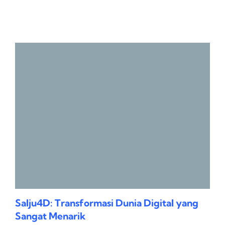
Salju4D: Transformasi Dunia Digital yang
Sangat Menarik