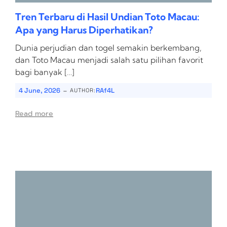
Tren Terbaru di Hasil Undian Toto Macau:
Apa yang Harus Diperhatikan?
Dunia perjudian dan togel semakin berkembang,
dan Toto Macau menjadi salah satu pilihan favorit
bagi banyak […]
-
4 June, 2026
RAf4L
AUTHOR:
Read more