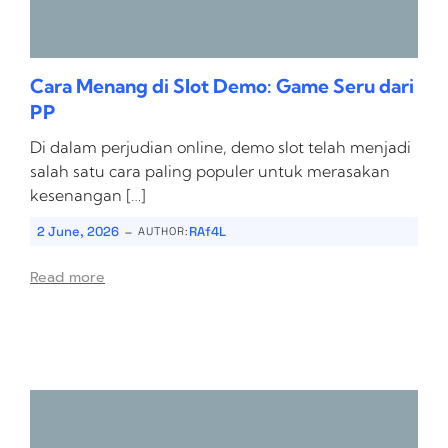
Cara Menang di Slot Demo: Game Seru dari
PP
Di dalam perjudian online, demo slot telah menjadi
salah satu cara paling populer untuk merasakan
kesenangan […]
-
2 June, 2026
RAf4L
AUTHOR:
Read more