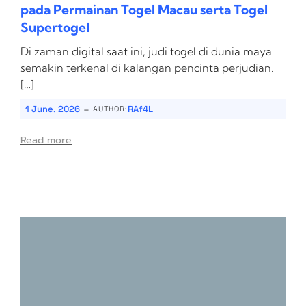
pada Permainan Togel Macau serta Togel
Supertogel
Di zaman digital saat ini, judi togel di dunia maya
semakin terkenal di kalangan pencinta perjudian.
[…]
-
1 June, 2026
RAf4L
AUTHOR:
Read more