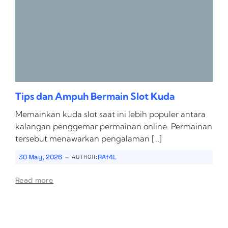
Tips dan Ampuh Bermain Slot Kuda
Memainkan kuda slot saat ini lebih populer antara
kalangan penggemar permainan online. Permainan
tersebut menawarkan pengalaman […]
-
30 May, 2026
RAf4L
AUTHOR:
Read more