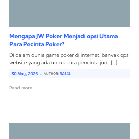
Mengapa JW Poker Menjadi opsi Utama
Para Pecinta Poker?
Di dalam dunia game poker di internet, banyak opsi
website yang ada untuk para pencinta judi. […]
-
30 May, 2026
RAf4L
AUTHOR:
Read more