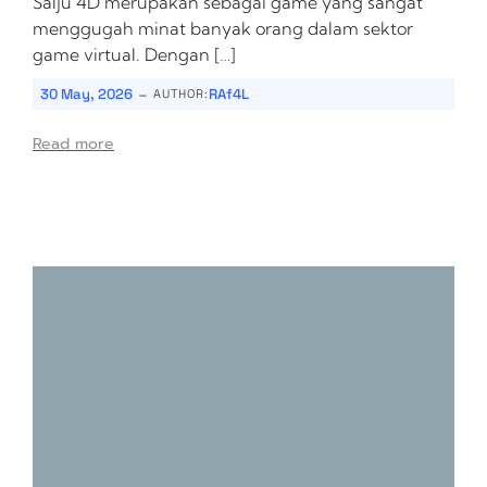
Salju 4D merupakan sebagai game yang sangat
menggugah minat banyak orang dalam sektor
game virtual. Dengan […]
-
30 May, 2026
RAf4L
AUTHOR:
Read more