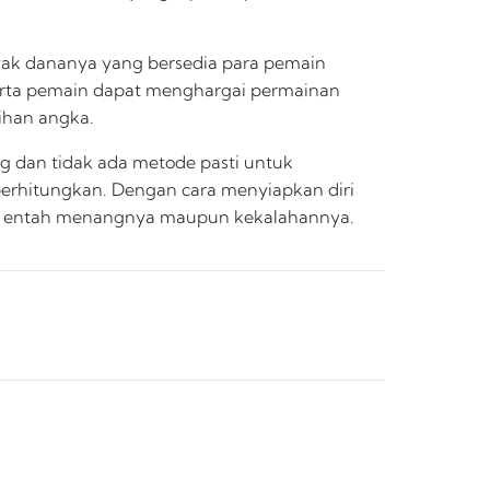
yak dananya yang bersedia para pemain
 serta pemain dapat menghargai permainan
ihan angka.
g dan tidak ada metode pasti untuk
erhitungkan. Dengan cara menyiapkan diri
ti, entah menangnya maupun kekalahannya.