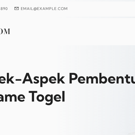
 890
EMAIL@EXAMPLE.COM
COM
pek-Aspek Pembent
me Togel