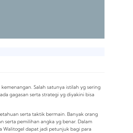
emenangan. Salah satunya istilah yg sering
da gagasan serta strategi yg diyakini bisa
ahuan serta taktik bermain. Banyak orang
an serta pemilihan angka yg benar. Dalam
Walitogel dapat jadi petunjuk bagi para