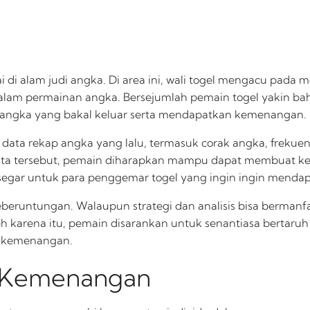
 di alam judi angka. Di area ini, wali togel mengacu pad
am permainan angka. Bersejumlah pemain togel yakin ba
a-angka yang bakal keluar serta mendapatkan kemenangan.
ata rekap angka yang lalu, termasuk corak angka, frekuen
a tersebut, pemain diharapkan mampu dapat membuat kepu
segar untuk para penggemar togel yang ingin ingin menda
eberuntungan. Walaupun strategi dan analisis bisa bermanfa
eh karena itu, pemain disarankan untuk senantiasa bertaru
r kemenangan.
 Kemenangan