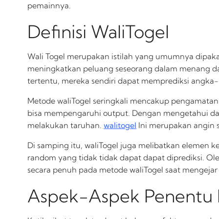
pemainnya.
Definisi WaliTogel
Wali Togel merupakan istilah yang umumnya dipakai
meningkatkan peluang seseorang dalam menang dal
tertentu, mereka sendiri dapat memprediksi angk
Metode waliTogel seringkali mencakup pengamatan d
bisa mempengaruhi output. Dengan mengetahui dat
melakukan taruhan.
walitogel
Ini merupakan angin 
Di samping itu, waliTogel juga melibatkan elemen k
random yang tidak tidak dapat dapat diprediksi. Ol
secara penuh pada metode waliTogel saat mengeja
Aspek-Aspek Penentu