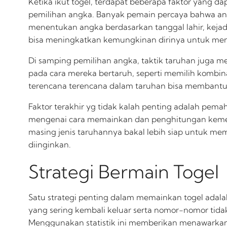
Ketika ikut togel, terdapat beberapa faktor yang
pemilihan angka. Banyak pemain percaya bahwa angk
menentukan angka berdasarkan tanggal lahir, kejad
bisa meningkatkan kemungkinan dirinya untuk me
Di samping pemilihan angka, taktik taruhan juga m
pada cara mereka bertaruh, seperti memilih kombin
terencana terencana dalam taruhan bisa membantu
Faktor terakhir yg tidak kalah penting adalah pema
mengenai cara memainkan dan penghitungan kemen
masing jenis taruhannya bakal lebih siap untuk m
diinginkan.
Strategi Bermain Togel
Satu strategi penting dalam memainkan togel adala
yang sering kembali keluar serta nomor-nomor tida
Menggunakan statistik ini memberikan menawarkan k