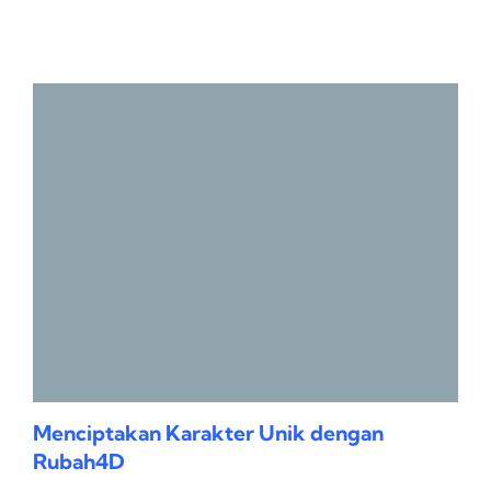
Menciptakan Karakter Unik dengan
Rubah4D