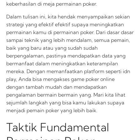
keberhasilan di meja permainan poker.
Dalam tulisan ini, kita hendak menyampaikan sekian
strategi yang efektif efektif supaya meningkatkan
permainan kamu di permainan poker. Dari dasar dasar
sampai teknik yang lebih mendalam, semua pemain,
baik yang baru atau yang sudah sudah
berpengalaman, pastinya mendapatkan data yang
bermanfaat dalam meningkatkan keterampilan
mereka. Dengan memanfaatkan platform seperti idn
play, Anda bisa mengakses game poker online
dengan tambah mudah dan mendapatkan
pengalaman bermain bermain yang. Mari kita lihat
sejumlah langkah yang bisa kamu lakukan supaya
menjadi pemain poker yang lebih baik.
Taktik Fundamental