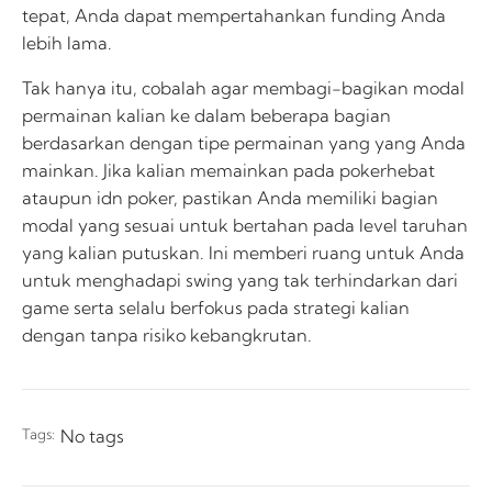
tepat, Anda dapat mempertahankan funding Anda
lebih lama.
Tak hanya itu, cobalah agar membagi-bagikan modal
permainan kalian ke dalam beberapa bagian
berdasarkan dengan tipe permainan yang yang Anda
mainkan. Jika kalian memainkan pada pokerhebat
ataupun idn poker, pastikan Anda memiliki bagian
modal yang sesuai untuk bertahan pada level taruhan
yang kalian putuskan. Ini memberi ruang untuk Anda
untuk menghadapi swing yang tak terhindarkan dari
game serta selalu berfokus pada strategi kalian
dengan tanpa risiko kebangkrutan.
Tags:
No tags