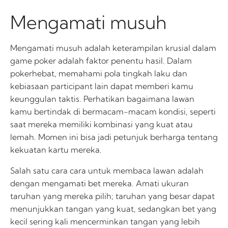
Mengamati musuh
Mengamati musuh adalah keterampilan krusial dalam
game poker adalah faktor penentu hasil. Dalam
pokerhebat, memahami pola tingkah laku dan
kebiasaan participant lain dapat memberi kamu
keunggulan taktis. Perhatikan bagaimana lawan
kamu bertindak di bermacam-macam kondisi, seperti
saat mereka memiliki kombinasi yang kuat atau
lemah. Momen ini bisa jadi petunjuk berharga tentang
kekuatan kartu mereka.
Salah satu cara cara untuk membaca lawan adalah
dengan mengamati bet mereka. Amati ukuran
taruhan yang mereka pilih; taruhan yang besar dapat
menunjukkan tangan yang kuat, sedangkan bet yang
kecil sering kali mencerminkan tangan yang lebih