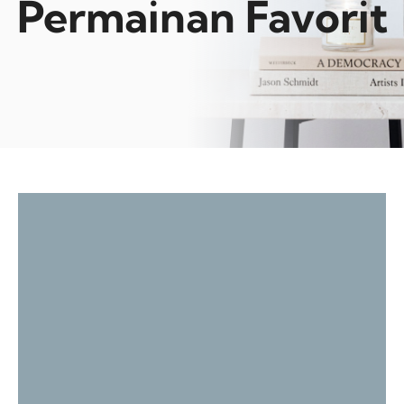
Permainan Favorit