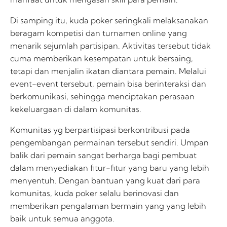
Di samping itu, kuda poker seringkali melaksanakan
beragam kompetisi dan turnamen online yang
menarik sejumlah partisipan. Aktivitas tersebut tidak
cuma memberikan kesempatan untuk bersaing,
tetapi dan menjalin ikatan diantara pemain. Melalui
event-event tersebut, pemain bisa berinteraksi dan
berkomunikasi, sehingga menciptakan perasaan
kekeluargaan di dalam komunitas.
Komunitas yg berpartisipasi berkontribusi pada
pengembangan permainan tersebut sendiri. Umpan
balik dari pemain sangat berharga bagi pembuat
dalam menyediakan fitur-fitur yang baru yang lebih
menyentuh. Dengan bantuan yang kuat dari para
komunitas, kuda poker selalu berinovasi dan
memberikan pengalaman bermain yang yang lebih
baik untuk semua anggota.