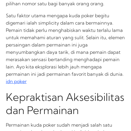
pilihan nomor satu bagi banyak orang orang.
Satu faktor utama mengapa kuda poker begitu
digemari ialah simplicity dalam cara bermainnya.
Pemain tidak perlu menghabiskan waktu terlalu lama
untuk memahami aturan yang sulit. Selain itu, elemen
persaingan dalam permainan ini juga
menyumbangkan daya tarik, di mana pemain dapat
merasakan sensasi bertanding menghadapi pemain
lain. Ayo kita eksplorasi lebih jauh mengapa
permainan ini jadi permainan favorit banyak di dunia.
idn poker
Kepraktisan Aksesibilitas
dan Permainan
Permainan kuda poker sudah menjadi salah satu