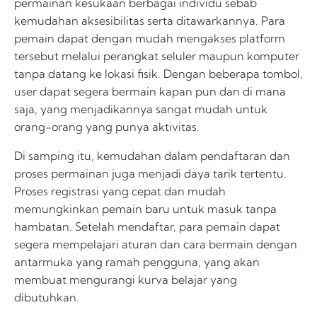
permainan kesukaan berbagai individu sebab
kemudahan aksesibilitas serta ditawarkannya. Para
pemain dapat dengan mudah mengakses platform
tersebut melalui perangkat seluler maupun komputer
tanpa datang ke lokasi fisik. Dengan beberapa tombol,
user dapat segera bermain kapan pun dan di mana
saja, yang menjadikannya sangat mudah untuk
orang-orang yang punya aktivitas.
Di samping itu, kemudahan dalam pendaftaran dan
proses permainan juga menjadi daya tarik tertentu.
Proses registrasi yang cepat dan mudah
memungkinkan pemain baru untuk masuk tanpa
hambatan. Setelah mendaftar, para pemain dapat
segera mempelajari aturan dan cara bermain dengan
antarmuka yang ramah pengguna, yang akan
membuat mengurangi kurva belajar yang
dibutuhkan.