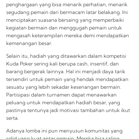
penghargaan yang bisa menarik perhatian, menarik
segudang pemain dari bermacam latar belakang. Ini
menciptakan suasana bersaing yang memperbaiki
kegiatan bermain dan menggugah pemain untuk
mengasah keterampilan mereka demi mendapatkan
kemenangan besar.
Selain itu, hadiah yang ditawarkan dalam kompetisi
Kuda Poker sering kali berupa cash, insentif, dan
barang bergerak lainnya. Hal ini menjadi daya tarik
tersendiri untuk pemain yang hendak mendapatkan
sesuatu yang lebih sekadar kesenangan bermain.
Partisipasi dalam turnamen dapat menawarkan
peluang untuk mendapatkan hadiah besar, yang
pastinya tentunya jadi motivasi tambahan untuk ikut
serta.
Adanya lomba ini pun menyusun komunitas yang
solid yang kuat antar pemain. Mereka bisa saling