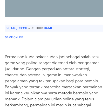
-
26 May, 2026
RAf4L
AUTHOR:
GAME ONLINE
Permainan kuda poker sudah jadi sebagai salah satu
game yang paling sangat digemari oleh penggemar
judi daring. Dengan perpaduan antara strategi,
chance, dan adrenalin, game ini menawarkan
pengalaman yang tak terlupakan bagi para pemain.
Banyak yang tertarik mencoba merasakan permainan
ini karena keunikannya serta metode bermain yang
menarik. Dalam alam perjudian online yang terus
berkembang, permainan ini masih kuat sebagai