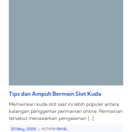
Tips dan Ampuh Bermain Slot Kuda
Memainkan kuda slot saat ini lebih populer antara
kalangan penggemar permainan online. Permainan
tersebut menawarkan pengalaman […]
-
30 May, 2026
RAf4L
AUTHOR: