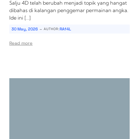
Salju 4D telah berubah menjadi topik yang hangat
dibahas di kalangan penggemar permainan angka.
Ide ini […]
-
30 May, 2026
RAf4L
AUTHOR:
Read more