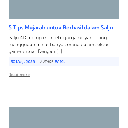
5 Tips Mujarab untuk Berhasil dalam Salju
Salju 4D merupakan sebagai game yang sangat
menggugah minat banyak orang dalam sektor
game virtual. Dengan […]
-
30 May, 2026
RAf4L
AUTHOR:
Read more