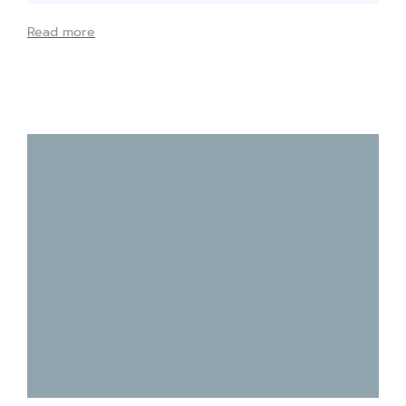
Read more