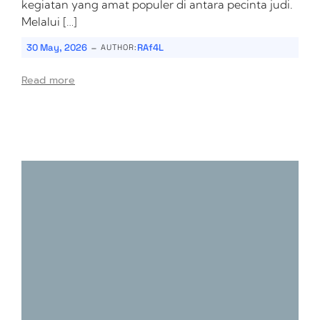
kegiatan yang amat populer di antara pecinta judi.
Melalui […]
-
30 May, 2026
RAf4L
AUTHOR:
Read more