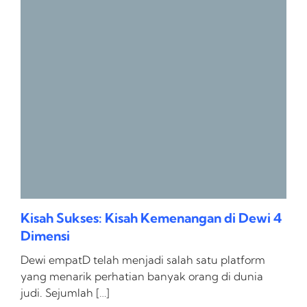
Kisah Sukses: Kisah Kemenangan di Dewi 4
Dimensi
Dewi empatD telah menjadi salah satu platform
yang menarik perhatian banyak orang di dunia
judi. Sejumlah […]