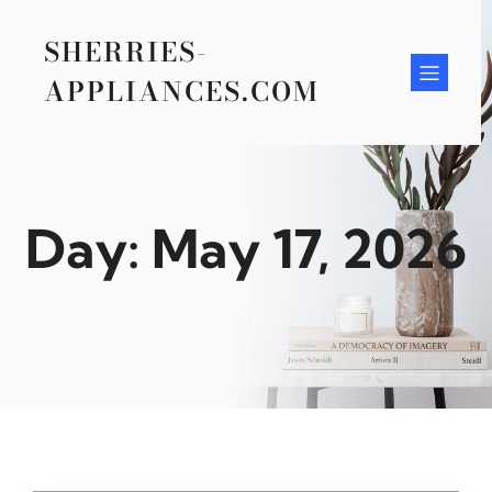
Skip
to
SHERRIES-
content
APPLIANCES.COM
Day:
May 17, 2026