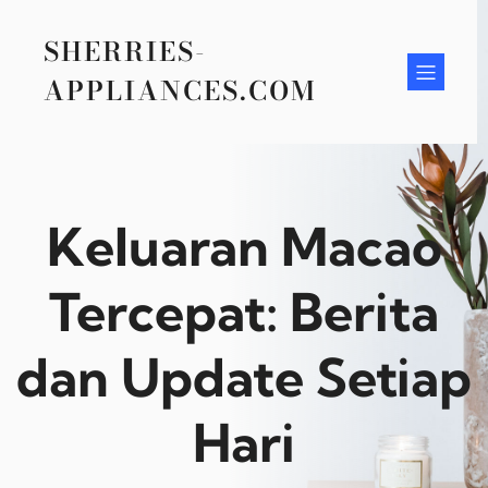
Skip
to
SHERRIES-
content
APPLIANCES.COM
Keluaran Macao
Tercepat: Berita
dan Update Setiap
Hari