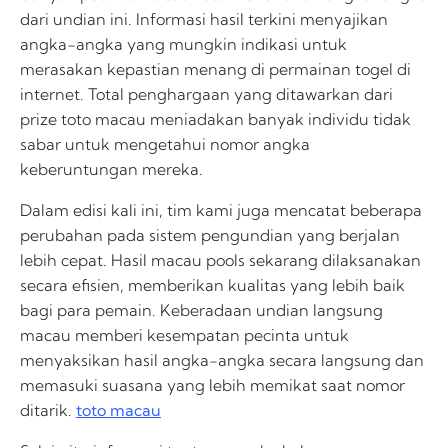
dari undian ini. Informasi hasil terkini menyajikan
angka-angka yang mungkin indikasi untuk
merasakan kepastian menang di permainan togel di
internet. Total penghargaan yang ditawarkan dari
prize toto macau meniadakan banyak individu tidak
sabar untuk mengetahui nomor angka
keberuntungan mereka.
Dalam edisi kali ini, tim kami juga mencatat beberapa
perubahan pada sistem pengundian yang berjalan
lebih cepat. Hasil macau pools sekarang dilaksanakan
secara efisien, memberikan kualitas yang lebih baik
bagi para pemain. Keberadaan undian langsung
macau memberi kesempatan pecinta untuk
menyaksikan hasil angka-angka secara langsung dan
memasuki suasana yang lebih memikat saat nomor
ditarik.
toto macau