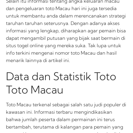
Selain itu informasi tentang angka keluaran macau
dan pengeluaran toto Macau hari ini juga tersedia
untuk membantu anda dalam merencanakan strategi
taruhan taruhan seterusnya. Dengan adanya akses
informasi yang lengkap, diharapkan agar pemain bisa
dapat mengambil putusan yang bijak saat bermain di
situs togel online yang mereka suka. Tak lupa untuk
info terkini mengenai nomor toto Macau dan hasil
menarik lainnya di artikel ini.
Data dan Statistik Toto
Toto Macau
Toto Macau terkenal sebagai salah satu judi populer di
kawasan ini. Informasi terbaru mengindikasikan
bahwa jumlah peserta dalam permainan ini terus
bertambah, terutama di kalangan para pemain yang