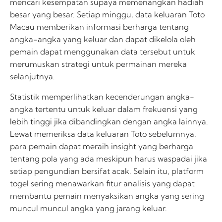
mencari kesempatan supaya memenangkan hadiah
besar yang besar. Setiap minggu, data keluaran Toto
Macau memberikan informasi berharga tentang
angka-angka yang keluar dan dapat dikelola oleh
pemain dapat menggunakan data tersebut untuk
merumuskan strategi untuk permainan mereka
selanjutnya.
Statistik memperlihatkan kecenderungan angka-
angka tertentu untuk keluar dalam frekuensi yang
lebih tinggi jika dibandingkan dengan angka lainnya.
Lewat memeriksa data keluaran Toto sebelumnya,
para pemain dapat meraih insight yang berharga
tentang pola yang ada meskipun harus waspadai jika
setiap pengundian bersifat acak. Selain itu, platform
togel sering menawarkan fitur analisis yang dapat
membantu pemain menyaksikan angka yang sering
muncul muncul angka yang jarang keluar.