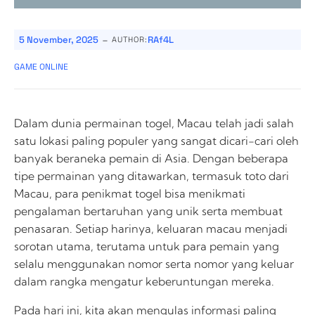
-
5 November, 2025
RAf4L
AUTHOR:
GAME ONLINE
Dalam dunia permainan togel, Macau telah jadi salah
satu lokasi paling populer yang sangat dicari-cari oleh
banyak beraneka pemain di Asia. Dengan beberapa
tipe permainan yang ditawarkan, termasuk toto dari
Macau, para penikmat togel bisa menikmati
pengalaman bertaruhan yang unik serta membuat
penasaran. Setiap harinya, keluaran macau menjadi
sorotan utama, terutama untuk para pemain yang
selalu menggunakan nomor serta nomor yang keluar
dalam rangka mengatur keberuntungan mereka.
Pada hari ini, kita akan mengulas informasi paling