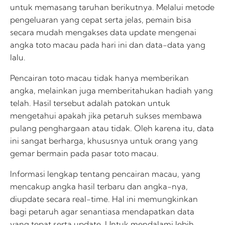
untuk memasang taruhan berikutnya. Melalui metode
pengeluaran yang cepat serta jelas, pemain bisa
secara mudah mengakses data update mengenai
angka toto macau pada hari ini dan data-data yang
lalu.
Pencairan toto macau tidak hanya memberikan
angka, melainkan juga memberitahukan hadiah yang
telah. Hasil tersebut adalah patokan untuk
mengetahui apakah jika petaruh sukses membawa
pulang penghargaan atau tidak. Oleh karena itu, data
ini sangat berharga, khususnya untuk orang yang
gemar bermain pada pasar toto macau.
Informasi lengkap tentang pencairan macau, yang
mencakup angka hasil terbaru dan angka-nya,
diupdate secara real-time. Hal ini memungkinkan
bagi petaruh agar senantiasa mendapatkan data
yang tepat serta update. Untuk mendalami lebih