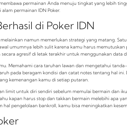
mbawa permainan Anda menuju tingkat yang lebih tinggi. 
di alam permainan IDN Poker.
erhasil di Poker IDN
 melainkan namun memerlukan strategi yang matang. Satu k
 awal umumnya lebih sulit karena kamu harus memutuskan 
 secara agresif di letak terakhir untuk menggunakan data da
kamu. Memahami cara taruhan lawan dan mengetahui tand
aruh pada beragam kondisi dan catat notes tentang hal ini
uang kemenangan kamu di setiap putaran.
n limit untuk diri sendiri sebelum memulai bermain dan iku
ahu kapan harus stop dan takkan bermain melebihi apa yan
am hal pengelolaan bankroll, kamu bisa meningkatkan kesem
oker