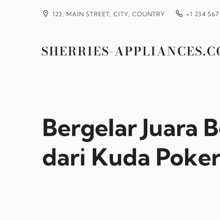
Skip
to
123, MAIN STREET, CITY, COUNTRY
+1 234 567
content
SHERRIES-APPLIANCES.
Bergelar Juara B
dari Kuda Poke