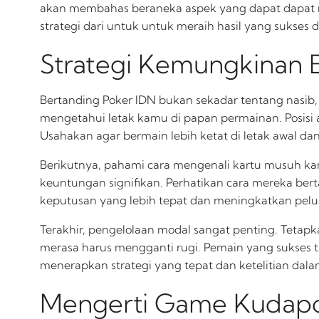
akan membahas beraneka aspek yang dapat dapat me
strategi dari untuk untuk meraih hasil yang sukses 
Strategi Kemungkinan B
Bertanding Poker IDN bukan sekadar tentang nasib,
mengetahui letak kamu di papan permainan. Posisi
Usahakan agar bermain lebih ketat di letak awal dan
Berikutnya, pahami cara mengenali kartu musuh 
keuntungan signifikan. Perhatikan cara mereka bert
keputusan yang lebih tepat dan meningkatkan pel
Terakhir, pengelolaan modal sangat penting. Tetapka
merasa harus mengganti rugi. Pemain yang sukses t
menerapkan strategi yang tepat dan ketelitian dal
Mengerti Game Kudap