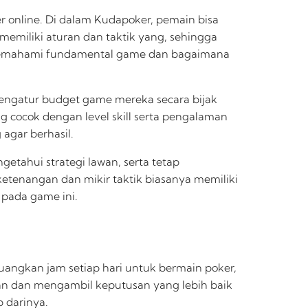
 online. Di dalam Kudapoker, pemain bisa
miliki aturan dan taktik yang, sehingga
 memahami fundamental game dan bagaimana
engatur budget game mereka secara bijak
 cocok dengan level skill serta pengalaman
agar berhasil.
etahui strategi lawan, serta tetap
etenangan dan mikir taktik biasanya memiliki
 pada game ini.
Luangkan jam setiap hari untuk bermain poker,
an dan mengambil keputusan yang lebih baik
 darinya.