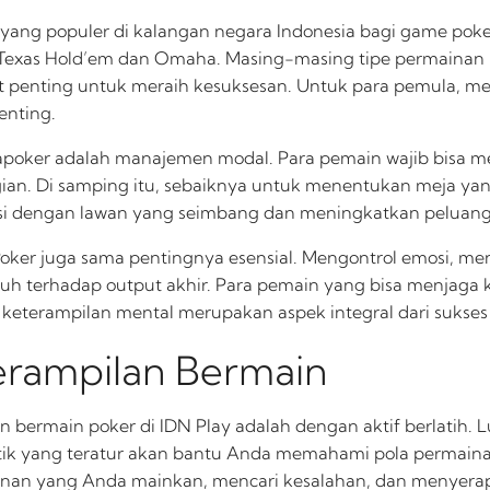
ng populer di kalangan negara Indonesia bagi game poker
exas Hold’em dan Omaha. Masing-masing tipe permainan me
t penting untuk meraih kesuksesan. Untuk para pemula,
enting.
apoker adalah manajemen modal. Para pemain wajib bisa m
an. Di samping itu, sebaiknya untuk menentukan meja yang
i dengan lawan yang seimbang dan meningkatkan peluang 
ker juga sama pentingnya esensial. Mengontrol emosi, meng
h terhadap output akhir. Para pemain yang bisa menjaga k
h keterampilan mental merupakan aspek integral dari sukses
erampilan Bermain
n bermain poker di IDN Play adalah dengan aktif berlatih. 
aktik yang teratur akan bantu Anda memahami pola permain
rmainan yang Anda mainkan, mencari kesalahan, dan menyerap