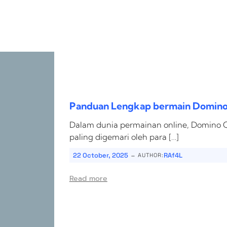
Panduan Lengkap bermain Domino Q
Dalam dunia permainan online, Domino Q
paling digemari oleh para […]
-
22 October, 2025
RAf4L
AUTHOR:
Read more