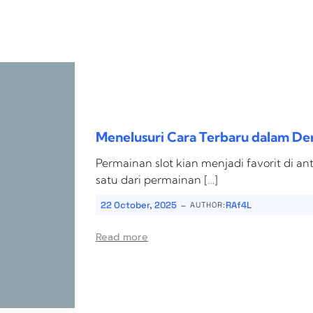
Menelusuri Cara Terbaru dalam De
Permainan slot kian menjadi favorit di an
satu dari permainan […]
-
22 October, 2025
RAf4L
AUTHOR:
Read more