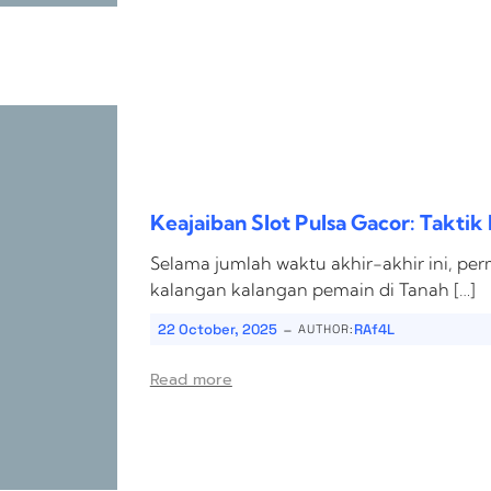
Keajaiban Slot Pulsa Gacor: Taktik
Selama jumlah waktu akhir-akhir ini, per
kalangan kalangan pemain di Tanah […]
-
22 October, 2025
RAf4L
AUTHOR:
Read more