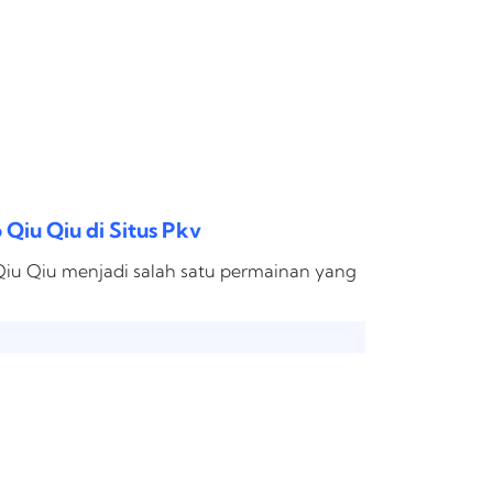
iu Qiu di Situs Pkv
iu Qiu menjadi salah satu permainan yang