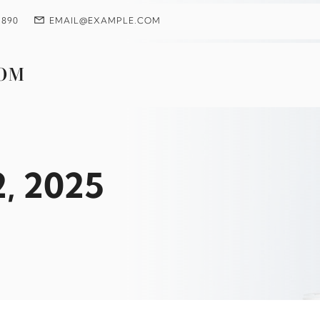
 890
EMAIL@EXAMPLE.COM
COM
, 2025