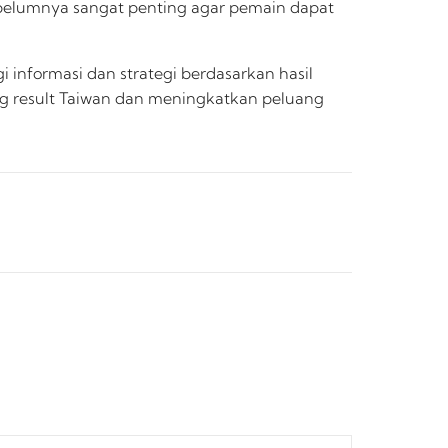
belumnya sangat penting agar pemain dapat
 informasi dan strategi berdasarkan hasil
ng result Taiwan dan meningkatkan peluang