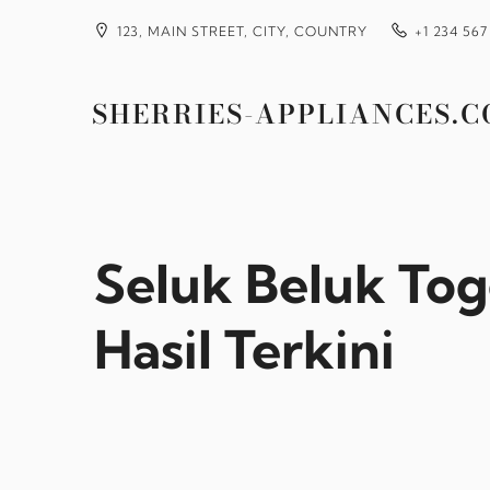
Skip
to
123, MAIN STREET, CITY, COUNTRY
+1 234 567
content
SHERRIES-APPLIANCES.
Seluk Beluk Tog
Hasil Terkini