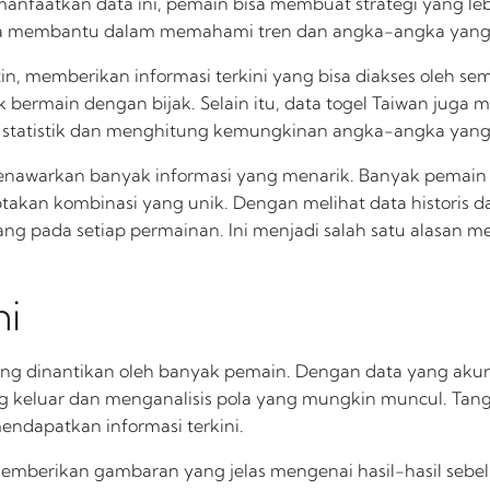
anfaatkan data ini, pemain bisa membuat strategi yang le
uga membantu dalam memahami tren dan angka-angka yang 
in, memberikan informasi terkini yang bisa diakses oleh sem
 bermain dengan bijak. Selain itu, data togel Taiwan juga
t statistik dan menghitung kemungkinan angka-angka yang
ls menawarkan banyak informasi yang menarik. Banyak pema
kan kombinasi yang unik. Dengan melihat data historis da
pada setiap permainan. Ini menjadi salah satu alasan men
ni
yang dinantikan oleh banyak pemain. Dengan data yang aku
luar dan menganalisis pola yang mungkin muncul. Tangga
ndapatkan informasi terkini.
, memberikan gambaran yang jelas mengenai hasil-hasil se