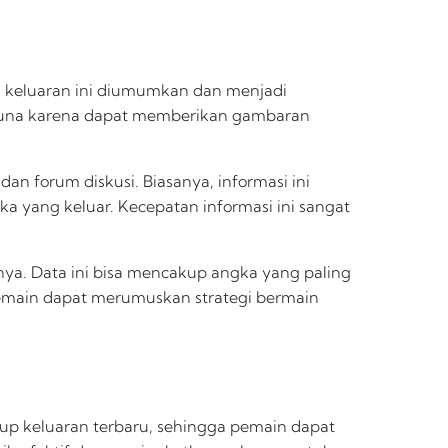
sil keluaran ini diumumkan dan menjadi
rguna karena dapat memberikan gambaran
n forum diskusi. Biasanya, informasi ini
a yang keluar. Kecepatan informasi ini sangat
mnya. Data ini bisa mencakup angka yang paling
 pemain dapat merumuskan strategi bermain
up keluaran terbaru, sehingga pemain dapat