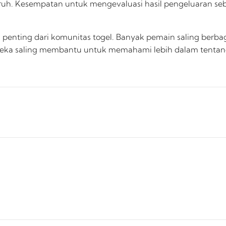
ruh. Kesempatan untuk mengevaluasi hasil pengeluaran se
 penting dari komunitas togel. Banyak pemain saling berbagi
mereka saling membantu untuk memahami lebih dalam tenta