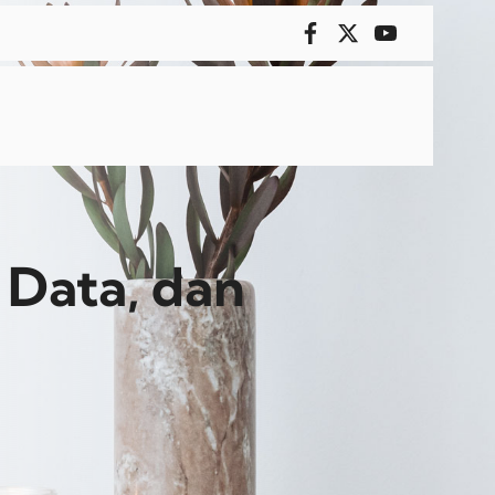
 Data, dan