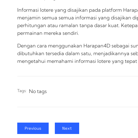
Informasi lotere yang disajikan pada platform Harap
menjamin semua semua informasi yang disajikan dip
perhitungan atau ramalan tanpa dasar kuat. Ketep
permainan mereka sendiri.
Dengan cara menggunakan Harapan4D sebagai sumbe
dibutuhkan tersedia dalam satu, menjadikannya seb
mengetahui memahami informasi lotere yang tepat
Tags:
No tags
Previous
Next