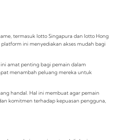
game, termasuk lotto Singapura dan lotto Hong
 platform ini menyediakan akses mudah bagi
 ini amat penting bagi pemain dalam
n dapat menambah peluang mereka untuk
yang handal. Hal ini membuat agar pemain
an dan komitmen terhadap kepuasan pengguna,