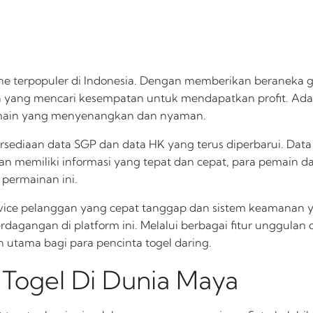
line terpopuler di Indonesia. Dengan memberikan beraneka 
a yang mencari kesempatan untuk mendapatkan profit. Ada
rmain yang menyenangkan dan nyaman.
rsediaan data SGP dan data HK yang terus diperbarui. Data
ngan memiliki informasi yang tepat dan cepat, para pemai
permainan ini.
rvice pelanggan yang cepat tanggap dan sistem keamanan 
erdagangan di platform ini. Melalui berbagai fitur unggul
 utama bagi para pencinta togel daring.
Togel Di Dunia Maya