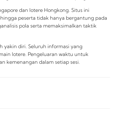
ngapore dan lotere Hongkong. Situs ini
sehingga peserta tidak hanya bergantung pada
alisis pola serta memaksimalkan taktik
akin diri. Seluruh informasi yang
rmain lotere. Pengeluaran waktu untuk
an kemenangan dalam setiap sesi.