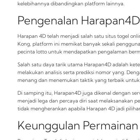
kelebihannya dibandingkan platform lainnya.
Pengenalan Harapan4D
Harapan 4D telah menjadi salah satu situs togel on
Kong, platform ini memikat banyak sekali penggun
pecinta lotto untuk mendapatkan pengalaman be
Salah satu daya tarik utama Harapan4D adalah kete
melakukan analisis serta prediksi nomor yang. De
menang dan menemukan taktik yang terbaik untuk 
Di samping itu, Harapan4D juga dikenal dengan se
menjadi lega dan percaya diri saat melaksanakan p
tidak mengherankan apabila Harapan 4D jadi pilihan
Keunggulan Permainan 