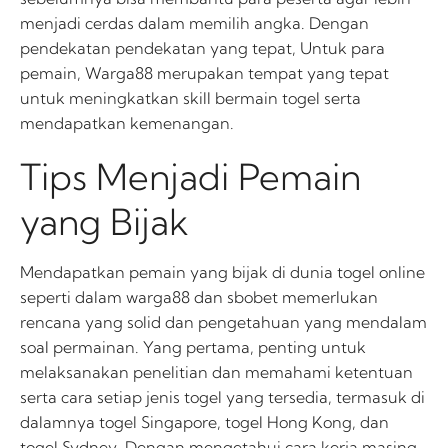
menjadi cerdas dalam memilih angka. Dengan
pendekatan pendekatan yang tepat, Untuk para
pemain, Warga88 merupakan tempat yang tepat
untuk meningkatkan skill bermain togel serta
mendapatkan kemenangan.
Tips Menjadi Pemain
yang Bijak
Mendapatkan pemain yang bijak di dunia togel online
seperti dalam warga88 dan sbobet memerlukan
rencana yang solid dan pengetahuan yang mendalam
soal permainan. Yang pertama, penting untuk
melaksanakan penelitian dan memahami ketentuan
serta cara setiap jenis togel yang tersedia, termasuk di
dalamnya togel Singapore, togel Hong Kong, dan
togel Sydney. Dengan mengetahui cara kerja masing-