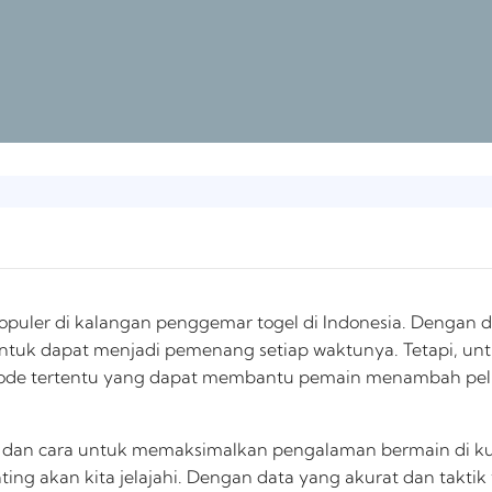
opuler di kalangan penggemar togel di Indonesia. Dengan
ntuk dapat menjadi pemenang setiap waktunya. Tetapi, unt
metode tertentu yang dapat membantu pemain menambah p
iat dan cara untuk memaksimalkan pengalaman bermain di k
g akan kita jelajahi. Dengan data yang akurat dan taktik y