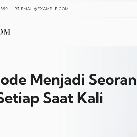
 890
EMAIL@EXAMPLE.COM
COM
tode Menjadi Seora
etiap Saat Kali