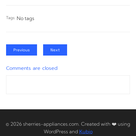
Tags:
No tags
Previous
Next
Comments are closed
© 2026 sherries-appliances.com. Created with ❤️ using
WordPress and
Kubio