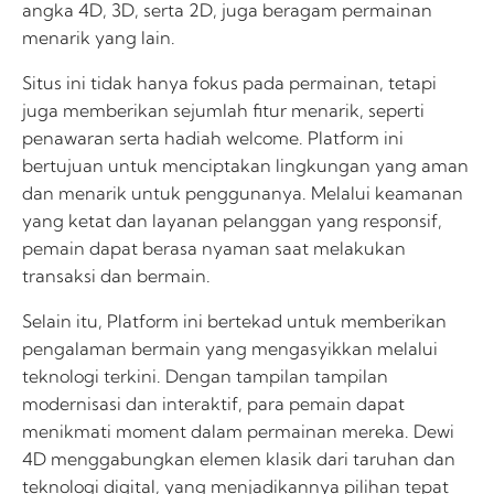
angka 4D, 3D, serta 2D, juga beragam permainan
menarik yang lain.
Situs ini tidak hanya fokus pada permainan, tetapi
juga memberikan sejumlah fitur menarik, seperti
penawaran serta hadiah welcome. Platform ini
bertujuan untuk menciptakan lingkungan yang aman
dan menarik untuk penggunanya. Melalui keamanan
yang ketat dan layanan pelanggan yang responsif,
pemain dapat berasa nyaman saat melakukan
transaksi dan bermain.
Selain itu, Platform ini bertekad untuk memberikan
pengalaman bermain yang mengasyikkan melalui
teknologi terkini. Dengan tampilan tampilan
modernisasi dan interaktif, para pemain dapat
menikmati moment dalam permainan mereka. Dewi
4D menggabungkan elemen klasik dari taruhan dan
teknologi digital, yang menjadikannya pilihan tepat