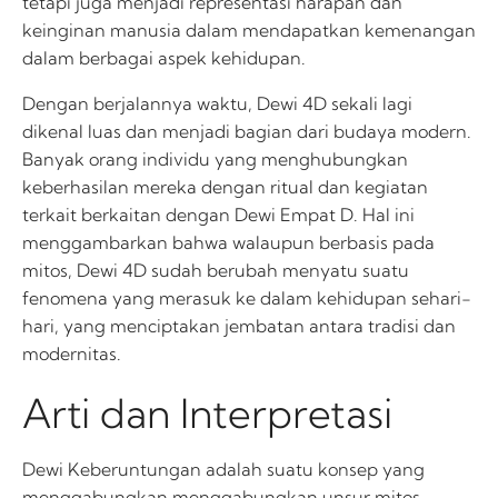
tetapi juga menjadi representasi harapan dan
keinginan manusia dalam mendapatkan kemenangan
dalam berbagai aspek kehidupan.
Dengan berjalannya waktu, Dewi 4D sekali lagi
dikenal luas dan menjadi bagian dari budaya modern.
Banyak orang individu yang menghubungkan
keberhasilan mereka dengan ritual dan kegiatan
terkait berkaitan dengan Dewi Empat D. Hal ini
menggambarkan bahwa walaupun berbasis pada
mitos, Dewi 4D sudah berubah menyatu suatu
fenomena yang merasuk ke dalam kehidupan sehari-
hari, yang menciptakan jembatan antara tradisi dan
modernitas.
Arti dan Interpretasi
Dewi Keberuntungan adalah suatu konsep yang
menggabungkan menggabungkan unsur mitos