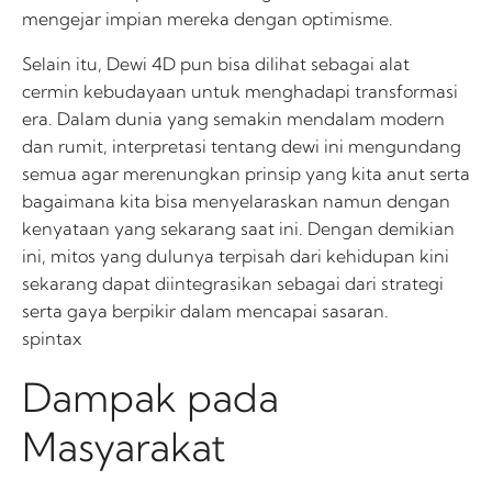
mengejar impian mereka dengan optimisme.
Selain itu, Dewi 4D pun bisa dilihat sebagai alat
cermin kebudayaan untuk menghadapi transformasi
era. Dalam dunia yang semakin mendalam modern
dan rumit, interpretasi tentang dewi ini mengundang
semua agar merenungkan prinsip yang kita anut serta
bagaimana kita bisa menyelaraskan namun dengan
kenyataan yang sekarang saat ini. Dengan demikian
ini, mitos yang dulunya terpisah dari kehidupan kini
sekarang dapat diintegrasikan sebagai dari strategi
serta gaya berpikir dalam mencapai sasaran.
spintax
Dampak pada
Masyarakat