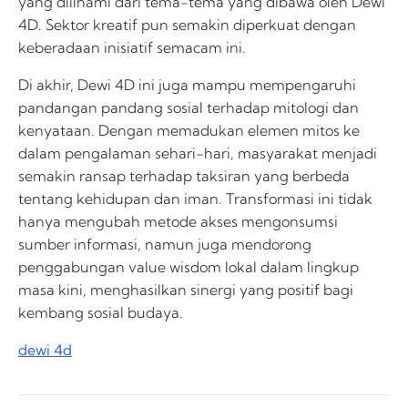
yang diilhami dari tema-tema yang dibawa oleh Dewi
4D. Sektor kreatif pun semakin diperkuat dengan
keberadaan inisiatif semacam ini.
Di akhir, Dewi 4D ini juga mampu mempengaruhi
pandangan pandang sosial terhadap mitologi dan
kenyataan. Dengan memadukan elemen mitos ke
dalam pengalaman sehari-hari, masyarakat menjadi
semakin ransap terhadap taksiran yang berbeda
tentang kehidupan dan iman. Transformasi ini tidak
hanya mengubah metode akses mengonsumsi
sumber informasi, namun juga mendorong
penggabungan value wisdom lokal dalam lingkup
masa kini, menghasilkan sinergi yang positif bagi
kembang sosial budaya.
dewi 4d