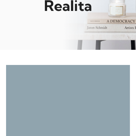
Realita