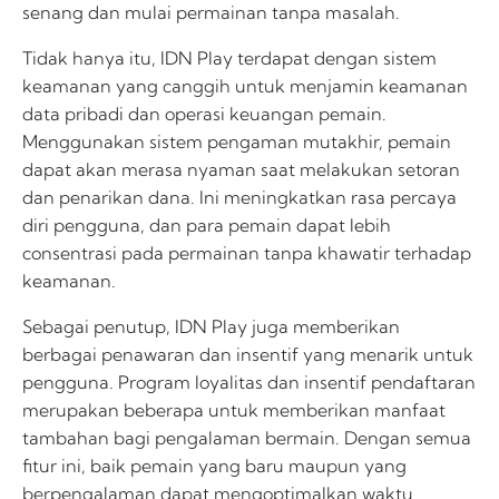
senang dan mulai permainan tanpa masalah.
Tidak hanya itu, IDN Play terdapat dengan sistem
keamanan yang canggih untuk menjamin keamanan
data pribadi dan operasi keuangan pemain.
Menggunakan sistem pengaman mutakhir, pemain
dapat akan merasa nyaman saat melakukan setoran
dan penarikan dana. Ini meningkatkan rasa percaya
diri pengguna, dan para pemain dapat lebih
consentrasi pada permainan tanpa khawatir terhadap
keamanan.
Sebagai penutup, IDN Play juga memberikan
berbagai penawaran dan insentif yang menarik untuk
pengguna. Program loyalitas dan insentif pendaftaran
merupakan beberapa untuk memberikan manfaat
tambahan bagi pengalaman bermain. Dengan semua
fitur ini, baik pemain yang baru maupun yang
berpengalaman dapat mengoptimalkan waktu