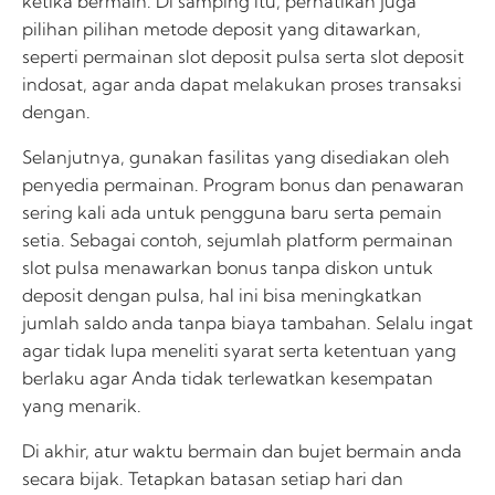
ketika bermain. Di samping itu, perhatikan juga
pilihan pilihan metode deposit yang ditawarkan,
seperti permainan slot deposit pulsa serta slot deposit
indosat, agar anda dapat melakukan proses transaksi
dengan.
Selanjutnya, gunakan fasilitas yang disediakan oleh
penyedia permainan. Program bonus dan penawaran
sering kali ada untuk pengguna baru serta pemain
setia. Sebagai contoh, sejumlah platform permainan
slot pulsa menawarkan bonus tanpa diskon untuk
deposit dengan pulsa, hal ini bisa meningkatkan
jumlah saldo anda tanpa biaya tambahan. Selalu ingat
agar tidak lupa meneliti syarat serta ketentuan yang
berlaku agar Anda tidak terlewatkan kesempatan
yang menarik.
Di akhir, atur waktu bermain dan bujet bermain anda
secara bijak. Tetapkan batasan setiap hari dan