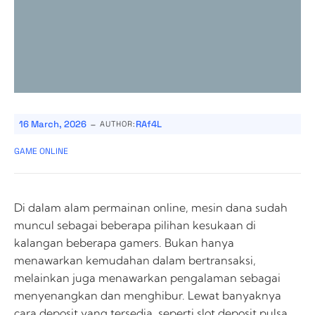
-
16 March, 2026
RAf4L
AUTHOR:
GAME ONLINE
Di dalam alam permainan online, mesin dana sudah
muncul sebagai beberapa pilihan kesukaan di
kalangan beberapa gamers. Bukan hanya
menawarkan kemudahan dalam bertransaksi,
melainkan juga menawarkan pengalaman sebagai
menyenangkan dan menghibur. Lewat banyaknya
cara deposit yang tersedia, seperti slot deposit pulsa,