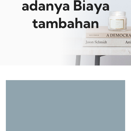
adanya Biaya
tambahan