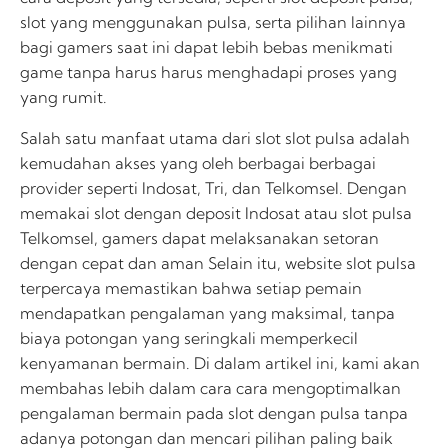
slot yang menggunakan pulsa, serta pilihan lainnya
bagi gamers saat ini dapat lebih bebas menikmati
game tanpa harus harus menghadapi proses yang
yang rumit.
Salah satu manfaat utama dari slot slot pulsa adalah
kemudahan akses yang oleh berbagai berbagai
provider seperti Indosat, Tri, dan Telkomsel. Dengan
memakai slot dengan deposit Indosat atau slot pulsa
Telkomsel, gamers dapat melaksanakan setoran
dengan cepat dan aman Selain itu, website slot pulsa
terpercaya memastikan bahwa setiap pemain
mendapatkan pengalaman yang maksimal, tanpa
biaya potongan yang seringkali memperkecil
kenyamanan bermain. Di dalam artikel ini, kami akan
membahas lebih dalam cara cara mengoptimalkan
pengalaman bermain pada slot dengan pulsa tanpa
adanya potongan dan mencari pilihan paling baik