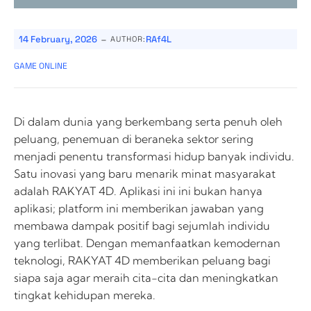
-
14 February, 2026
RAf4L
AUTHOR:
GAME ONLINE
Di dalam dunia yang berkembang serta penuh oleh
peluang, penemuan di beraneka sektor sering
menjadi penentu transformasi hidup banyak individu.
Satu inovasi yang baru menarik minat masyarakat
adalah RAKYAT 4D. Aplikasi ini ini bukan hanya
aplikasi; platform ini memberikan jawaban yang
membawa dampak positif bagi sejumlah individu
yang terlibat. Dengan memanfaatkan kemodernan
teknologi, RAKYAT 4D memberikan peluang bagi
siapa saja agar meraih cita-cita dan meningkatkan
tingkat kehidupan mereka.