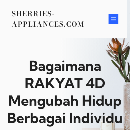
Skip
to
SHERRIES-
content
APPLIANCES.COM
Bagaimana
RAKYAT 4D
Mengubah Hidup
Berbagai Individu