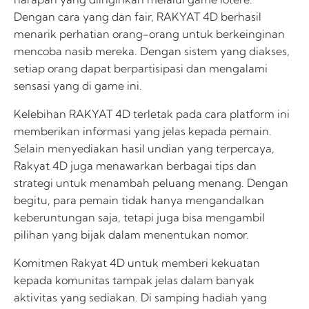
Dengan cara yang dan fair, RAKYAT 4D berhasil
menarik perhatian orang-orang untuk berkeinginan
mencoba nasib mereka. Dengan sistem yang diakses,
setiap orang dapat berpartisipasi dan mengalami
sensasi yang di game ini.
Kelebihan RAKYAT 4D terletak pada cara platform ini
memberikan informasi yang jelas kepada pemain.
Selain menyediakan hasil undian yang terpercaya,
Rakyat 4D juga menawarkan berbagai tips dan
strategi untuk menambah peluang menang. Dengan
begitu, para pemain tidak hanya mengandalkan
keberuntungan saja, tetapi juga bisa mengambil
pilihan yang bijak dalam menentukan nomor.
Komitmen Rakyat 4D untuk memberi kekuatan
kepada komunitas tampak jelas dalam banyak
aktivitas yang sediakan. Di samping hadiah yang