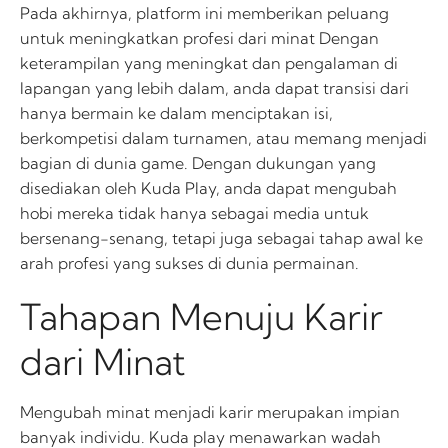
Pada akhirnya, platform ini memberikan peluang
untuk meningkatkan profesi dari minat Dengan
keterampilan yang meningkat dan pengalaman di
lapangan yang lebih dalam, anda dapat transisi dari
hanya bermain ke dalam menciptakan isi,
berkompetisi dalam turnamen, atau memang menjadi
bagian di dunia game. Dengan dukungan yang
disediakan oleh Kuda Play, anda dapat mengubah
hobi mereka tidak hanya sebagai media untuk
bersenang-senang, tetapi juga sebagai tahap awal ke
arah profesi yang sukses di dunia permainan.
Tahapan Menuju Karir
dari Minat
Mengubah minat menjadi karir merupakan impian
banyak individu. Kuda play menawarkan wadah