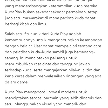
yang mengembangkan keterampilan kuda mereka.
KudaPlay bukan sekedar sekedar permainan, tetapi
juga satu masyarakat di mana pecinta kuda dapat
berbagi kisah dan ilmu.
Salah satu fitur unik dari Kuda Play adalah
kemampuannya untuk menggabungkan kesenangan
dengan belajar. User dapat mempelajari tentang care
dan pelatihan kuda-kuda sambil juga bersenang-
senang. Ini menciptakan peluang untuk
menumbuhkan rasa cinta dan tanggung jawab
terhadap kuda, serta mengajarkan nilai-nilai tim dan
kerja keras dalam menyelesaikan rintangan yang ada
dalam game.
Kuda Play mengadopsi inovasi modern untuk
menciptakan sensasi bermain yang lebih dinamis dan
seru. Menggunakan visual yang menarik dan