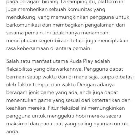
pada beragam bidang. Di samping itu, platform ini
juga memberikan sebuah komunitas yang
mendukung, yang memungkinkan pengguna untuk
berkomunikasi dan membagikan pengalaman dari
sesama pemain. Ini tidak hanya menambah
menciptakan kegembiraan tetapi juga menciptakan
rasa kebersamaan di antara pemain.
Salah satu manfaat utama Kuda Play adalah
fleksibilitas yang ditawarkannya. Pengguna dapat
bermain setiap waktu dan di mana saja, tanpa dibatasi
oleh faktor tempat dan waktu Dengan adanya
beragam jenis game yang ada, anda juga dapat
menentukan game yang sesuai dari ketertarikan dan
keahlian mereka. Fitur fleksibel ini memungkinkan
pengguna untuk menggeluti hobi mereka secara
maksimal dan pada saat yang paling nyaman untuk
anda.