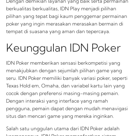
Dengan demikian layanan yang baik serta permainan
berkualitas berkualitas, IDN Play menjadi pilihan
pilihan yang tepat bagi kaum penggemar permainan
poker yang ingin merasakan merasakan bermain di
tempat di suasana yang aman dan tepercaya.
Keunggulan IDN Poker
IDN Poker memberikan sensasi berkompetisi yang
menakjubkan dengan sejumlah pilihan game yang
seru. IDN Poker memiliki banyak variasi poker, seperti
Texas Hold em, Omaha, dan variabel kartu lain yang
cocok dengan preferensi masing-masing pemain.
Dengan interaksi yang interface yang ramah
pengguna, pemain dapat dengan mudah menavigasi
situs dan mencari game yang mereka inginkan.
Salah satu unggulan utama dari IDN Poker adalah