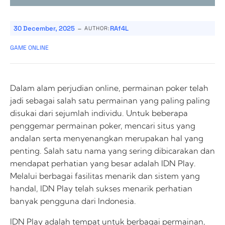
-
30 December, 2025
RAf4L
AUTHOR:
GAME ONLINE
Dalam alam perjudian online, permainan poker telah
jadi sebagai salah satu permainan yang paling paling
disukai dari sejumlah individu. Untuk beberapa
penggemar permainan poker, mencari situs yang
andalan serta menyenangkan merupakan hal yang
penting. Salah satu nama yang sering dibicarakan dan
mendapat perhatian yang besar adalah IDN Play.
Melalui berbagai fasilitas menarik dan sistem yang
handal, IDN Play telah sukses menarik perhatian
banyak pengguna dari Indonesia.
IDN Play adalah tempat untuk berbagai permainan,