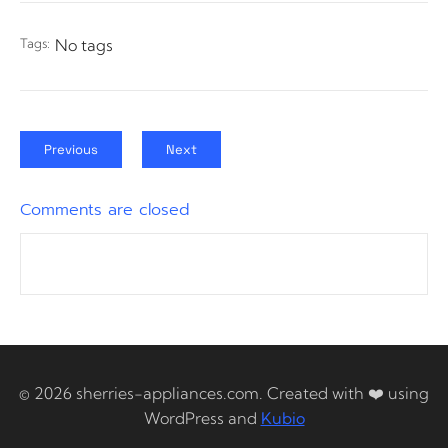
Tags:
No tags
Previous
Next
Comments are closed
© 2026 sherries-appliances.com. Created with ❤️ using
WordPress and
Kubio