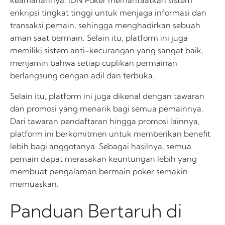
keamanannya. IDN Poker memanfaatkan sistem
enkripsi tingkat tinggi untuk menjaga informasi dan
transaksi pemain, sehingga menghadirkan sebuah
aman saat bermain. Selain itu, platform ini juga
memiliki sistem anti-kecurangan yang sangat baik,
menjamin bahwa setiap cuplikan permainan
berlangsung dengan adil dan terbuka.
Selain itu, platform ini juga dikenal dengan tawaran
dan promosi yang menarik bagi semua pemainnya.
Dari tawaran pendaftaran hingga promosi lainnya,
platform ini berkomitmen untuk memberikan benefit
lebih bagi anggotanya. Sebagai hasilnya, semua
pemain dapat merasakan keuntungan lebih yang
membuat pengalaman bermain poker semakin
memuaskan.
Panduan Bertaruh di