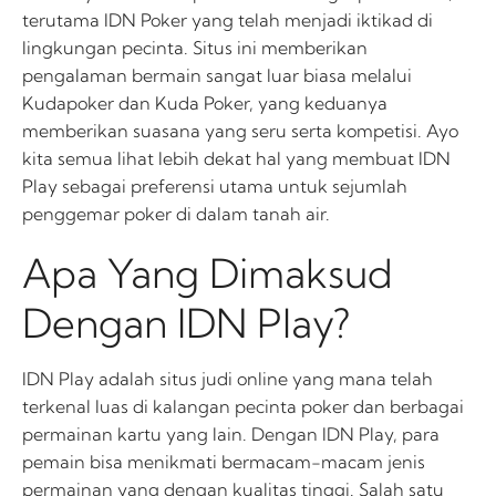
terutama IDN Poker yang telah menjadi iktikad di
lingkungan pecinta. Situs ini memberikan
pengalaman bermain sangat luar biasa melalui
Kudapoker dan Kuda Poker, yang keduanya
memberikan suasana yang seru serta kompetisi. Ayo
kita semua lihat lebih dekat hal yang membuat IDN
Play sebagai preferensi utama untuk sejumlah
penggemar poker di dalam tanah air.
Apa Yang Dimaksud
Dengan IDN Play?
IDN Play adalah situs judi online yang mana telah
terkenal luas di kalangan pecinta poker dan berbagai
permainan kartu yang lain. Dengan IDN Play, para
pemain bisa menikmati bermacam-macam jenis
permainan yang dengan kualitas tinggi. Salah satu