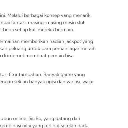
 ini. Melalui berbagai konsep yang menarik,
pai fantasi, masing-masing mesin slot
rbeda setiap kali mereka bermain.
permainan memberikan hadiah jackpot yang
ikan peluang untuk para pemain agar meraih
o di internet membuat pemain bisa
fitur-fitur tambahan. Banyak game yang
gan sekian banyak opisi dan variasi, wajar
upun online. Sic Bo, yang datang dari
binasi nilai yang terlihat setelah dadu