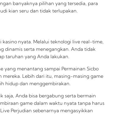
ngan banyaknya pilihan yang tersedia, para
di kian seru dan tidak terlupakan.
asino nyata. Melalui teknologi live real-time,
ng dinamis serta menegangkan. Anda tidak
ap taruhan yang Anda lakukan.
ine yang menantang sampai Permainan Sicbo
 mereka. Lebih dari itu, masing-masing game
bih hidup dan menggembirakan.
ik saja, Anda bisa bergabung serta bermain
embiraan game dalam waktu nyata tanpa harus
a Live Perjudian sebenarnya mengasyikkan