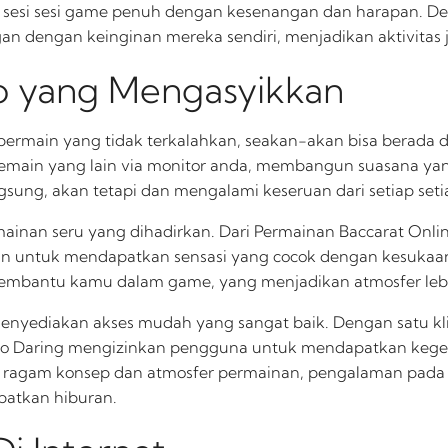
p sesi sesi game penuh dengan kesenangan dan harapan. De
an dengan keinginan mereka sendiri, menjadikan aktivitas ju
o yang Mengasyikkan
rmain yang tidak terkalahkan, seakan-akan bisa berada di k
pemain yang lain via monitor anda, membangun suasana ya
ng, akan tetapi dan mengalami keseruan dari setiap seti
ainan seru yang dihadirkan. Dari Permainan Baccarat Onl
an untuk mendapatkan sensasi yang cocok dengan kesukaan
 membantu kamu dalam game, yang menjadikan atmosfer le
 menyediakan akses mudah yang sangat baik. Dengan satu kl
asino Daring mengizinkan pengguna untuk mendapatkan keg
Dari ragam konsep dan atmosfer permainan, pengalaman pad
patkan hiburan.