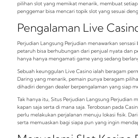
pilihan slot yang memikat menarik, membuat setia
penggemar bisa mencari topik slot yang sesuai deng
Pengalaman Live Casin
Perjudian Langsung Perjudian menawarkan sensasi be
petaruh bisa berhubungan dari penjual nyata dan 
hanya hanya mengamati game yang sedang berlangsu
Sebuah keunggulan Live Casino ialah beragam perm
Daring yang menarik, pemain punya beragam pilih
dihadiri dengan dealer berpengalaman yang siap
Tak hanya itu, Situs Perjudian Langsung Perjudian
kapan saja serta di mana saja. Terobosan pada C
perlu melakukan perjalanan menuju lokasi fisik. 
serta memuaskan bagi siapa pun yang ingin menda