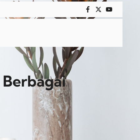
 Berbagai