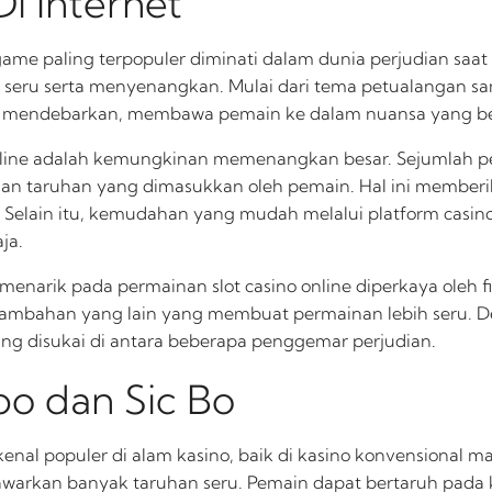
i Internet
 game paling terpopuler diminati dalam dunia perjudian saat
eru serta menyenangkan. Mulai dari tema petualangan sam
yang mendebarkan, membawa pemain ke dalam nuansa yang be
online adalah kemungkinan memenangkan besar. Sejumlah 
gan taruhan yang dimasukkan oleh pemain. Hal ini member
. Selain itu, kemudahan yang mudah melalui platform casin
ja.
enarik pada permainan slot casino online diperkaya oleh 
 tambahan yang lain yang membuat permainan lebih seru. Den
aling disukai di antara beberapa penggemar perjudian.
bo dan Sic Bo
nal populer di alam kasino, baik di kasino konvensional ma
rkan banyak taruhan seru. Pemain dapat bertaruh pada kom