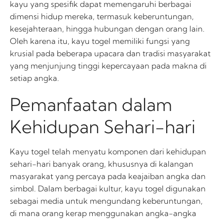
kayu yang spesifik dapat memengaruhi berbagai
dimensi hidup mereka, termasuk keberuntungan,
kesejahteraan, hingga hubungan dengan orang lain.
Oleh karena itu, kayu togel memiliki fungsi yang
krusial pada beberapa upacara dan tradisi masyarakat
yang menjunjung tinggi kepercayaan pada makna di
setiap angka.
Pemanfaatan dalam
Kehidupan Sehari-hari
Kayu togel telah menyatu komponen dari kehidupan
sehari-hari banyak orang, khususnya di kalangan
masyarakat yang percaya pada keajaiban angka dan
simbol. Dalam berbagai kultur, kayu togel digunakan
sebagai media untuk mengundang keberuntungan,
di mana orang kerap menggunakan angka-angka