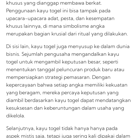
khusus yang dianggap membawa berkat.
Penggunaan kayu togel ini bisa tampak pada
upacara-upacara adat, pesta, dan kesempatan
khusus lainnya, di mana simbolisme angka
merupakan bagian krusial dari ritual yang dilakukan.
Di sisi lain, kayu togel juga menyusup ke dalam dunia
bisnis. Sejumlah pengusaha mengandalkan kayu
togel untuk mengambil keputusan besar, seperti
menentukan tanggal peluncuran produk baru atau
mempersiapkan strategi pemasaran. Dengan
kepercayaan bahwa setiap angka memiliki kekuatan
yang beragam, mereka percaya keputusan yang
diambil berdasarkan kayu togel dapat mendatangkan
kesuksesan dan keberuntungan dalam usaha yang
dikelola.
Selanjutnya, kayu togel tidak hanya hanya pada
aspek mistis saja, tetapi juga sering kali dipakai dalam