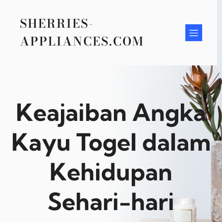
Skip
to
SHERRIES-
content
APPLIANCES.COM
Keajaiban Angka
Kayu Togel dalam
Kehidupan
Sehari-hari