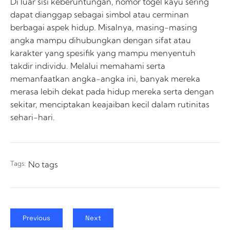
Di luar sisi keberuntungan, nomor togel kayu sering
dapat dianggap sebagai simbol atau cerminan
berbagai aspek hidup. Misalnya, masing-masing
angka mampu dihubungkan dengan sifat atau
karakter yang spesifik yang mampu menyentuh
takdir individu. Melalui memahami serta
memanfaatkan angka-angka ini, banyak mereka
merasa lebih dekat pada hidup mereka serta dengan
sekitar, menciptakan keajaiban kecil dalam rutinitas
sehari-hari.
Tags:
No tags
Previous
Next