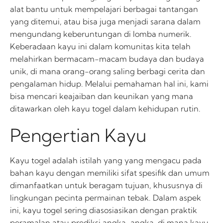
alat bantu untuk mempelajari berbagai tantangan
yang ditemui, atau bisa juga menjadi sarana dalam
mengundang keberuntungan di lomba numerik.
Keberadaan kayu ini dalam komunitas kita telah
melahirkan bermacam-macam budaya dan budaya
unik, di mana orang-orang saling berbagi cerita dan
pengalaman hidup. Melalui pemahaman hal ini, kami
bisa mencari keajaiban dan keunikan yang mana
ditawarkan oleh kayu togel dalam kehidupan rutin.
Pengertian Kayu
Kayu togel adalah istilah yang yang mengacu pada
bahan kayu dengan memiliki sifat spesifik dan umum
dimanfaatkan untuk beragam tujuan, khususnya di
lingkungan pecinta permainan tebak. Dalam aspek
ini, kayu togel sering diasosiasikan dengan praktik
peramalan atau prediksi angka-angka, di mana kayu