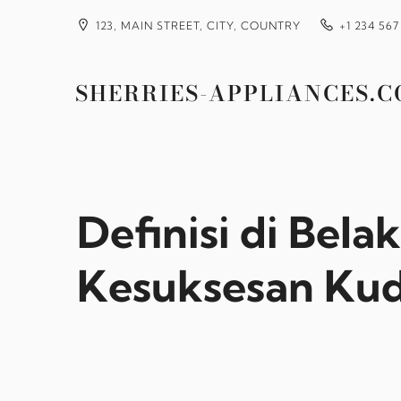
Skip
to
123, MAIN STREET, CITY, COUNTRY
+1 234 567
content
SHERRIES-APPLIANCES.
Definisi di Bel
Kesuksesan Kud