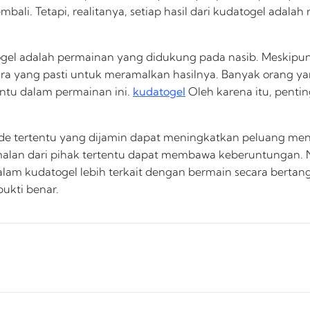
bali. Tetapi, realitanya, setiap hasil dari kudatogel adala
gel adalah permainan yang didukung pada nasib. Meskipun
ra yang pasti untuk meramalkan hasilnya. Banyak orang y
ntu dalam permainan ini.
kudatogel
Oleh karena itu, penti
etode tertentu yang dijamin dapat meningkatkan peluang 
alan dari pihak tertentu dapat membawa keberuntungan. N
alam kudatogel lebih terkait dengan bermain secara berta
bukti benar.