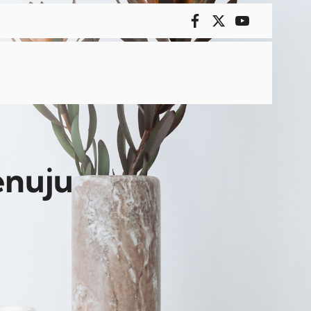
enuju