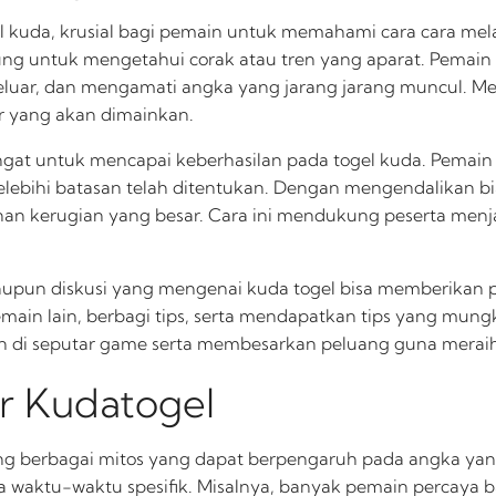
kuda, krusial bagi pemain untuk memahami cara cara mela
g untuk mengetahui corak atau tren yang aparat. Pemain ya
eluar, dan mengamati angka yang jarang jarang muncul. Me
or yang akan dimainkan.
sangat untuk mencapai keberhasilan pada togel kuda. Pema
elebihi batasan telah ditentukan. Dengan mengendalikan 
n kerugian yang besar. Cara ini mendukung peserta menj
upun diskusi yang mengenai kuda togel bisa memberikan
ain lain, berbagi tips, serta mendapatkan tips yang mungki
 di seputar game serta membesarkan peluang guna meraih 
r Kudatogel
 berbagai mitos yang dapat berpengaruh pada angka yang
 waktu-waktu spesifik. Misalnya, banyak pemain percaya ba