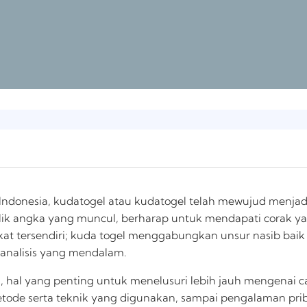
a Indonesia, kudatogel atau kudatogel telah mewujud menja
alik angka yang muncul, berharap untuk mendapati corak 
at tersendiri; kuda togel menggabungkan unsur nasib baik 
analisis yang mendalam.
hal yang penting untuk menelusuri lebih jauh mengenai c
metode serta teknik yang digunakan, sampai pengalaman pri