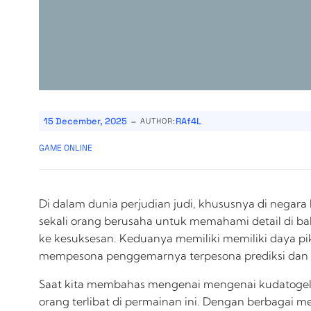
-
15 December, 2025
RAf4L
AUTHOR:
GAME ONLINE
Di dalam dunia perjudian judi, khususnya di negar
sekali orang berusaha untuk memahami detail di b
ke kesuksesan. Keduanya memiliki memiliki daya pik
mempesona penggemarnya terpesona prediksi dan 
Saat kita membahas mengenai mengenai kudatogel, 
orang terlibat di permainan ini. Dengan berbagai 