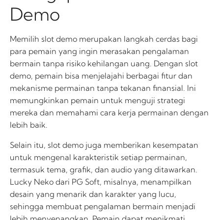
Demo
Memilih slot demo merupakan langkah cerdas bagi
para pemain yang ingin merasakan pengalaman
bermain tanpa risiko kehilangan uang. Dengan slot
demo, pemain bisa menjelajahi berbagai fitur dan
mekanisme permainan tanpa tekanan finansial. Ini
memungkinkan pemain untuk menguji strategi
mereka dan memahami cara kerja permainan dengan
lebih baik.
Selain itu, slot demo juga memberikan kesempatan
untuk mengenal karakteristik setiap permainan,
termasuk tema, grafik, dan audio yang ditawarkan.
Lucky Neko dari PG Soft, misalnya, menampilkan
desain yang menarik dan karakter yang lucu,
sehingga membuat pengalaman bermain menjadi
lebih menyenangkan. Pemain dapat menikmati