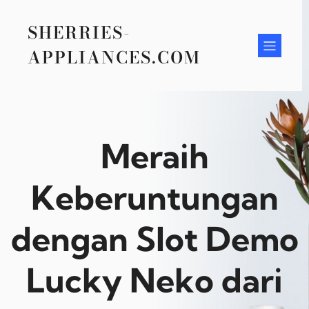
Skip
to
SHERRIES-
content
APPLIANCES.COM
Meraih
Keberuntungan
dengan Slot Demo
Lucky Neko dari