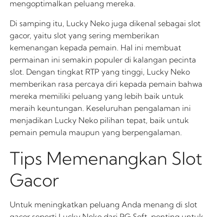
mengoptimalkan peluang mereka.
Di samping itu, Lucky Neko juga dikenal sebagai slot
gacor, yaitu slot yang sering memberikan
kemenangan kepada pemain. Hal ini membuat
permainan ini semakin populer di kalangan pecinta
slot. Dengan tingkat RTP yang tinggi, Lucky Neko
memberikan rasa percaya diri kepada pemain bahwa
mereka memiliki peluang yang lebih baik untuk
meraih keuntungan. Keseluruhan pengalaman ini
menjadikan Lucky Neko pilihan tepat, baik untuk
pemain pemula maupun yang berpengalaman.
Tips Memenangkan Slot
Gacor
Untuk meningkatkan peluang Anda menang di slot
gacor seperti Lucky Neko dari PG Soft, penting untuk