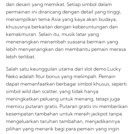
dan desain yang memikat. Setiap simbol dalam
permainan ini dirancang dengan detail yang tinggi,
menampilkan tema Asia yang kaya akan budaya,
khususnya berkaitan dengan keberuntungan dan
kemakmuran. Selain itu, musik latar yang
menenangkan menambah suasana bermain yang
lebih menyenangkan dan membantu pemain merasa
lebih terlibat.
Salah satu keunggulan utama dari slot demo Lucky
Neko adalah fitur bonus yang melimpah. Pemain
dapat memanfaatkan berbagai simbol khusus, seperti
simbol wild dan scatter, yang tidak hanya
meningkatkan peluang untuk menang, tetapi juga
memicu putaran gratis. Putaran gratis ini memberikan
kesempatan tambahan untuk meraih jackpot tanpa
mengeluarkan taruhan tambahan, menjadikannya
pilihan yang menarik bagi para pemain yang ingin