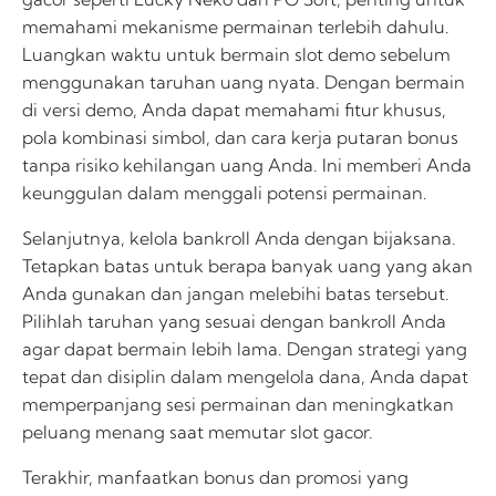
memahami mekanisme permainan terlebih dahulu.
Luangkan waktu untuk bermain slot demo sebelum
menggunakan taruhan uang nyata. Dengan bermain
di versi demo, Anda dapat memahami fitur khusus,
pola kombinasi simbol, dan cara kerja putaran bonus
tanpa risiko kehilangan uang Anda. Ini memberi Anda
keunggulan dalam menggali potensi permainan.
Selanjutnya, kelola bankroll Anda dengan bijaksana.
Tetapkan batas untuk berapa banyak uang yang akan
Anda gunakan dan jangan melebihi batas tersebut.
Pilihlah taruhan yang sesuai dengan bankroll Anda
agar dapat bermain lebih lama. Dengan strategi yang
tepat dan disiplin dalam mengelola dana, Anda dapat
memperpanjang sesi permainan dan meningkatkan
peluang menang saat memutar slot gacor.
Terakhir, manfaatkan bonus dan promosi yang