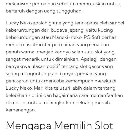
mekanisme permainan sebelum memutuskan untuk
bertaruh dengan uang sungguhan.
Lucky Neko adalah game yang terinspirasi oleh simbol
keberuntungan dari budaya Jepang, yaitu kucing
keberuntungan atau Maneki-neko. PG Soft berhasil
mengemas atmosfer permainan yang ceria dan
penuh warna, menjadikannya salah satu slot yang
sangat menarik untuk dimainkan. Apalagi, dengan
banyaknya ulasan positif tentang slot gacor yang
sering menguntungkan, banyak pemain yang
penasaran untuk mencoba kemampuan mereka di
Lucky Neko. Mari kita telusuri lebih dalam tentang
kelebihan slot ini dan bagaimana cara memanfaatkan
demo slot untuk meningkatkan peluang meraih
kemenangan.
Mengapa Memilih Slot