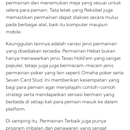
permainan dan menemukan meja yang sesuai untuk
selera para pemain. Tata letak yang fleksibel juga
memastikan permainan dapat diakses secara mulus
pada berbagai alat, baik itu komputer maupun
mobile.
Keunggulan lainnya adalah variasi jenis permainan
yang disediakan tersedia. Permainan Hebat bukan
hanya menawarkan jenis Texas Hold’em yang sangat
populer, tetapi juga juga bermacam-macam jenis
permainan poker yang lain seperti Omaha poker serta
Seven Card Stud. Ini memberikan kesempatan yang
bagi para pemain agar menjelajahi contoh-contoh
strategi serta mendapatkan sensasi bermain yang
berbeda di setiap kali para pemain masuk ke dalam
platform.
Di samping itu, Permainan Terbaik juga punya
program imbalan dan penawaran yang sangat