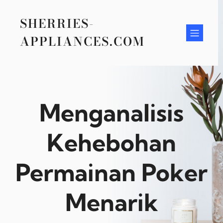
Skip
to
SHERRIES-
content
APPLIANCES.COM
Menganalisis
Kehebohan
Permainan Poker
Menarik