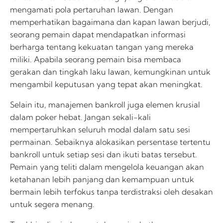
mengamati pola pertaruhan lawan. Dengan
memperhatikan bagaimana dan kapan lawan berjudi,
seorang pemain dapat mendapatkan informasi
berharga tentang kekuatan tangan yang mereka
miliki. Apabila seorang pemain bisa membaca
gerakan dan tingkah laku lawan, kemungkinan untuk
mengambil keputusan yang tepat akan meningkat.
Selain itu, manajemen bankroll juga elemen krusial
dalam poker hebat. Jangan sekali-kali
mempertaruhkan seluruh modal dalam satu sesi
permainan. Sebaiknya alokasikan persentase tertentu
bankroll untuk setiap sesi dan ikuti batas tersebut.
Pemain yang teliti dalam mengelola keuangan akan
ketahanan lebih panjang dan kemampuan untuk
bermain lebih terfokus tanpa terdistraksi oleh desakan
untuk segera menang.