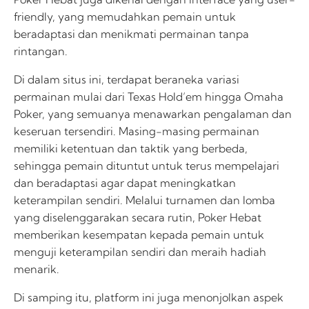
friendly, yang memudahkan pemain untuk
beradaptasi dan menikmati permainan tanpa
rintangan.
Di dalam situs ini, terdapat beraneka variasi
permainan mulai dari Texas Hold’em hingga Omaha
Poker, yang semuanya menawarkan pengalaman dan
keseruan tersendiri. Masing-masing permainan
memiliki ketentuan dan taktik yang berbeda,
sehingga pemain dituntut untuk terus mempelajari
dan beradaptasi agar dapat meningkatkan
keterampilan sendiri. Melalui turnamen dan lomba
yang diselenggarakan secara rutin, Poker Hebat
memberikan kesempatan kepada pemain untuk
menguji keterampilan sendiri dan meraih hadiah
menarik.
Di samping itu, platform ini juga menonjolkan aspek