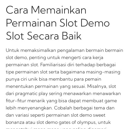
Cara Memainkan
Permainan Slot Demo
Slot Secara Baik
Untuk memaksimalkan pengalaman bermain bermain
slot demo, penting untuk mengerti cara kerja
permainan slot. Familiarisasi diri terhadap berbagai
tipe permainan slot serta bagaimana masing-masing
punya ciri unik bisa membantu para pemain
menentukan permainan yang sesuai. Misalnya, slot
dari pragmatic play sering menawarkan menawarkan
fitur-fitur menarik yang bisa dapat membuat game
lebih menyenangkan. Cobalah berbagai tema dan
dan variasi seperti permainan slot demo sweet
bonanza atau slot demo gates of olympus, untuk