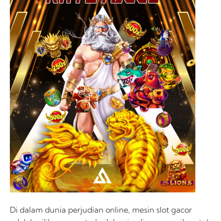
Di dalam dunia perjudian online, mesin slot gacor