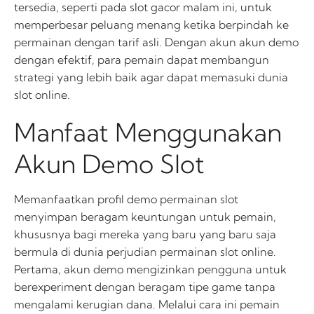
tersedia, seperti pada slot gacor malam ini, untuk
memperbesar peluang menang ketika berpindah ke
permainan dengan tarif asli. Dengan akun akun demo
dengan efektif, para pemain dapat membangun
strategi yang lebih baik agar dapat memasuki dunia
slot online.
Manfaat Menggunakan
Akun Demo Slot
Memanfaatkan profil demo permainan slot
menyimpan beragam keuntungan untuk pemain,
khususnya bagi mereka yang baru yang baru saja
bermula di dunia perjudian permainan slot online.
Pertama, akun demo mengizinkan pengguna untuk
berexperiment dengan beragam tipe game tanpa
mengalami kerugian dana. Melalui cara ini pemain