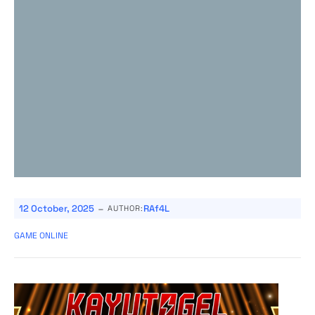
-
12 October, 2025
RAf4L
AUTHOR:
GAME ONLINE