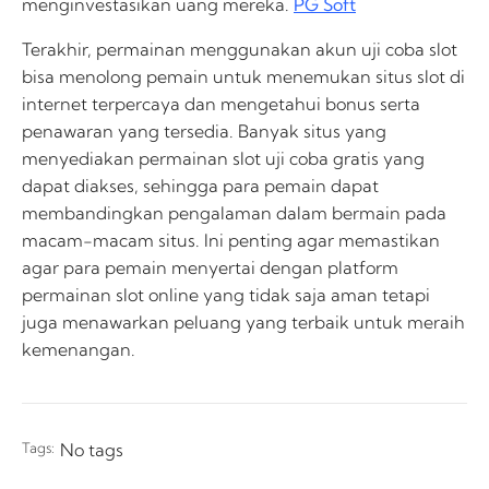
menginvestasikan uang mereka.
PG Soft
Terakhir, permainan menggunakan akun uji coba slot
bisa menolong pemain untuk menemukan situs slot di
internet terpercaya dan mengetahui bonus serta
penawaran yang tersedia. Banyak situs yang
menyediakan permainan slot uji coba gratis yang
dapat diakses, sehingga para pemain dapat
membandingkan pengalaman dalam bermain pada
macam-macam situs. Ini penting agar memastikan
agar para pemain menyertai dengan platform
permainan slot online yang tidak saja aman tetapi
juga menawarkan peluang yang terbaik untuk meraih
kemenangan.
Tags:
No tags