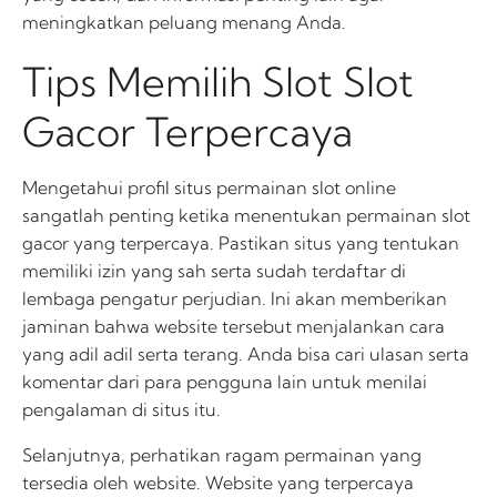
meningkatkan peluang menang Anda.
Tips Memilih Slot Slot
Gacor Terpercaya
Mengetahui profil situs permainan slot online
sangatlah penting ketika menentukan permainan slot
gacor yang terpercaya. Pastikan situs yang tentukan
memiliki izin yang sah serta sudah terdaftar di
lembaga pengatur perjudian. Ini akan memberikan
jaminan bahwa website tersebut menjalankan cara
yang adil adil serta terang. Anda bisa cari ulasan serta
komentar dari para pengguna lain untuk menilai
pengalaman di situs itu.
Selanjutnya, perhatikan ragam permainan yang
tersedia oleh website. Website yang terpercaya