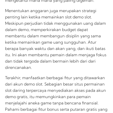
mengetahui mana mana yang paling digemari.
Menentukan anggaran juga merupakan strategi
penting lain ketika memainkan slot demo slot.
Meskipun perjudian tidak menggunakan uang dalam
dalam demo, memperkirakan budget dapat
membantu dalam membangun disiplin yang sama
ketika memainkan game uang sungguhan. Atur
berapa banyak waktu dan akan yang, dan ikuti batas
itu. Ini akan membantu pemain dalam menjaga fokus
dan tidak tergoda dalam bermain lebih dari dari
direncanakan.
Terakhir, manfaatkan berbagai fitur yang ditawarkan
dari akun demo slot. Sebagian besar situs permainan
slot daring terpercaya menyediakan akses pada akun
demo gratis, itu memungkinkan para pemain
menjelajahi aneka game tanpa bencana finansial.
Pahami berbagai fitur bonus serta putaran gratis yang