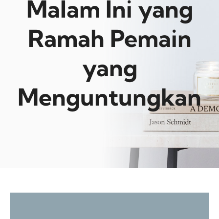
Malam Ini yang
Ramah Pemain
yang
Menguntungkan