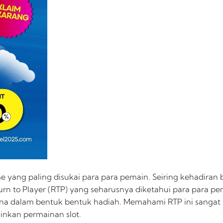
game yang paling disukai para para pemain. Seiring kehad
rn to Player (RTP) yang seharusnya diketahui para para p
gguna dalam bentuk bentuk hadiah. Memahami RTP ini sang
nkan permainan slot.