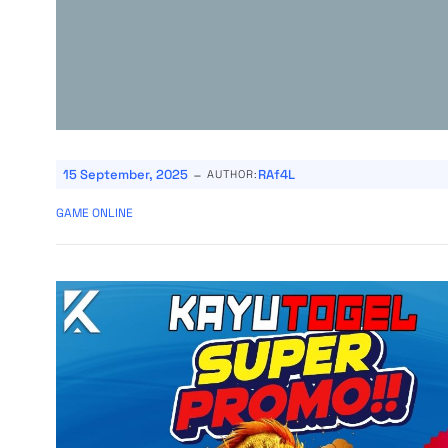
-
15 September, 2025
RAf4L
AUTHOR:
GAME ONLINE