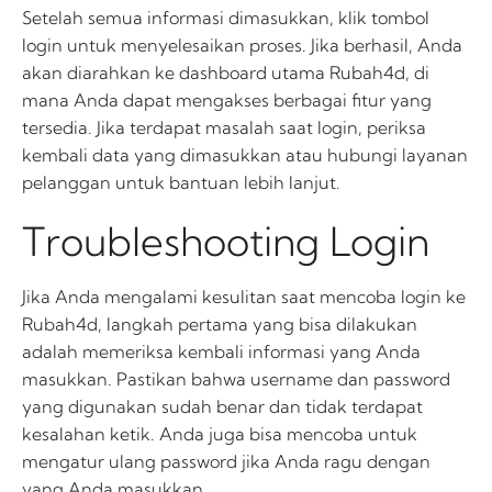
Setelah semua informasi dimasukkan, klik tombol
login untuk menyelesaikan proses. Jika berhasil, Anda
akan diarahkan ke dashboard utama Rubah4d, di
mana Anda dapat mengakses berbagai fitur yang
tersedia. Jika terdapat masalah saat login, periksa
kembali data yang dimasukkan atau hubungi layanan
pelanggan untuk bantuan lebih lanjut.
Troubleshooting Login
Jika Anda mengalami kesulitan saat mencoba login ke
Rubah4d, langkah pertama yang bisa dilakukan
adalah memeriksa kembali informasi yang Anda
masukkan. Pastikan bahwa username dan password
yang digunakan sudah benar dan tidak terdapat
kesalahan ketik. Anda juga bisa mencoba untuk
mengatur ulang password jika Anda ragu dengan
yang Anda masukkan.