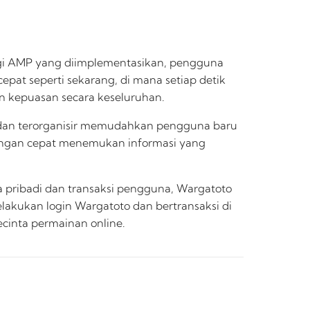
ogi AMP yang diimplementasikan, pengguna
epat seperti sekarang, di mana setiap detik
 kepuasan secara keseluruhan.
h dan terorganisir memudahkan pengguna baru
dengan cepat menemukan informasi yang
 pribadi dan transaksi pengguna, Wargatoto
akukan login Wargatoto dan bertransaksi di
cinta permainan online.