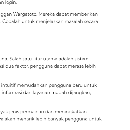
n login.
anggan Wargatoto. Mereka dapat memberikan
. Cobalah untuk menjelaskan masalah secara
. Salah satu fitur utama adalah sistem
i dua faktor, pengguna dapat merasa lebih
n intuitif memudahkan pengguna baru untuk
 informasi dan layanan mudah dijangkau,
nyak jenis permainan dan meningkatkan
nya akan menarik lebih banyak pengguna untuk