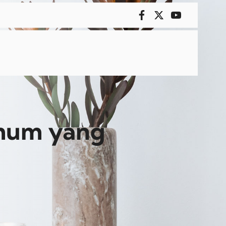
Umum yang