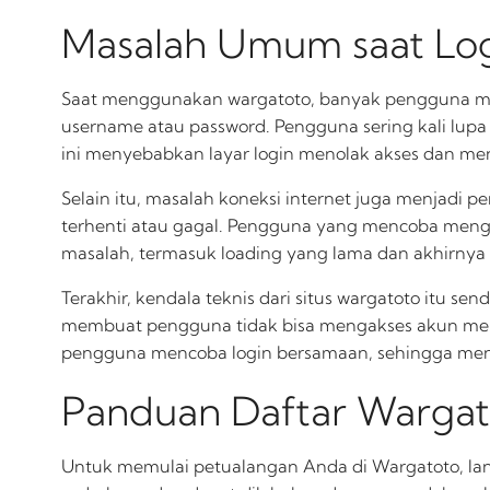
Masalah Umum saat Lo
Saat menggunakan wargatoto, banyak pengguna men
username atau password. Pengguna sering kali lupa
ini menyebabkan layar login menolak akses dan me
Selain itu, masalah koneksi internet juga menjadi 
terhenti atau gagal. Pengguna yang mencoba menga
masalah, termasuk loading yang lama dan akhirnya 
Terakhir, kendala teknis dari situs wargatoto itu s
membuat pengguna tidak bisa mengakses akun merek
pengguna mencoba login bersamaan, sehingga men
Panduan Daftar Wargat
Untuk memulai petualangan Anda di Wargatoto, lan