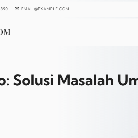
 890
EMAIL@EXAMPLE.COM
COM
o: Solusi Masalah 