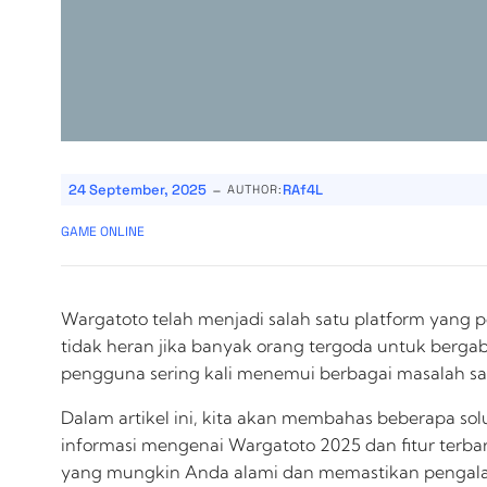
-
24 September, 2025
RAf4L
AUTHOR:
GAME ONLINE
Wargatoto telah menjadi salah satu platform yang
tidak heran jika banyak orang tergoda untuk berga
pengguna sering kali menemui berbagai masalah sa
Dalam artikel ini, kita akan membahas beberapa so
informasi mengenai Wargatoto 2025 dan fitur terbar
yang mungkin Anda alami dan memastikan pengala