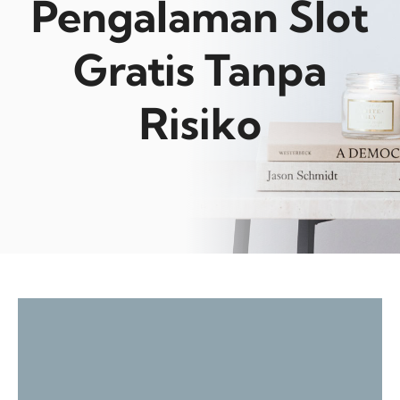
Pengalaman Slot
Gratis Tanpa
Risiko