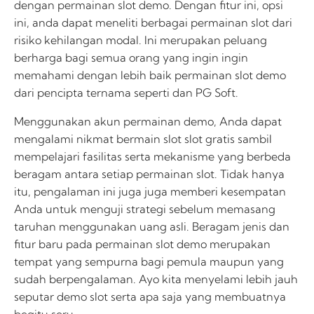
dengan permainan slot demo. Dengan fitur ini, opsi
ini, anda dapat meneliti berbagai permainan slot dari
risiko kehilangan modal. Ini merupakan peluang
berharga bagi semua orang yang ingin ingin
memahami dengan lebih baik permainan slot demo
dari pencipta ternama seperti dan PG Soft.
Menggunakan akun permainan demo, Anda dapat
mengalami nikmat bermain slot slot gratis sambil
mempelajari fasilitas serta mekanisme yang berbeda
beragam antara setiap permainan slot. Tidak hanya
itu, pengalaman ini juga juga memberi kesempatan
Anda untuk menguji strategi sebelum memasang
taruhan menggunakan uang asli. Beragam jenis dan
fitur baru pada permainan slot demo merupakan
tempat yang sempurna bagi pemula maupun yang
sudah berpengalaman. Ayo kita menyelami lebih jauh
seputar demo slot serta apa saja yang membuatnya