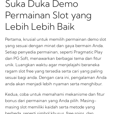
Suka Duka Demo
Permainan Slot yang
Lebih Lebih Baik
Pertama, krusial untuk memilih permainan demo slot
yang sesuai dengan minat dan gaya bermain Anda.
Setiap penyedia permainan, seperti Pragmatic Play
dan PG Soft, menawarkan berbagai tema dan fitur
unik. Luangkan waktu agar menjelajahi beraneka
ragam slot free yang tersedia serta cari yang paling
sesuai bagi anda. Dengan cara ini, pengalaman Anda
anda akan menjadi lebih nyaman serta menghibur.
Kedua, coba untuk memahami mekanisme dan fitur
bonus dari permainan yang Anda pilih. Masing-
masing slot memiliki kaidah serta metode yang
berbeda, seperti simbol khusus, free spins, dan