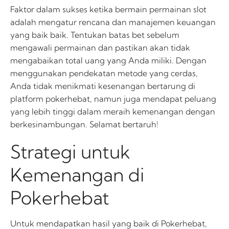
Faktor dalam sukses ketika bermain permainan slot
adalah mengatur rencana dan manajemen keuangan
yang baik baik. Tentukan batas bet sebelum
mengawali permainan dan pastikan akan tidak
mengabaikan total uang yang Anda miliki. Dengan
menggunakan pendekatan metode yang cerdas,
Anda tidak menikmati kesenangan bertarung di
platform pokerhebat, namun juga mendapat peluang
yang lebih tinggi dalam meraih kemenangan dengan
berkesinambungan. Selamat bertaruh!
Strategi untuk
Kemenangan di
Pokerhebat
Untuk mendapatkan hasil yang baik di Pokerhebat,