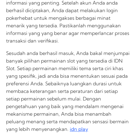
informasi yang penting. Setelah akun Anda anda
berhasil diciptakan, Anda dapat melakukan login
pokerhebat untuk mengakses berbagai minat
menarik yang tersedia. Pastikanlah menggunakan
informasi yang yang benar agar memperlancar proses
transaksi dan verifikasi.
Sesudah anda berhasil masuk, Anda bakal menjumpai
banyak pilihan permainan slot yang tersedia di IDN
Slot. Setiap permainan memiliki tema serta ciri khas
yang spesifik, jadi anda bisa menentukan sesuai pada
preferensi Anda. Sebaiknya luangkan durasi untuk
membaca keterangan serta peraturan dari setiap
setiap permainan sebelum mulai. Dengan
pengetahuan yang baik yang mendalam mengenai
mekanisme permainan, Anda bisa menambah
peluang menang serta mendapatkan sensasi bermain
yang lebih menyenangkan.
idn play