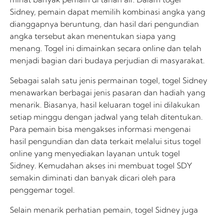
Sidney, pemain dapat memilih kombinasi angka yang
dianggapnya beruntung, dan hasil dari pengundian
angka tersebut akan menentukan siapa yang
menang. Togel ini dimainkan secara online dan telah
menjadi bagian dari budaya perjudian di masyarakat.
Sebagai salah satu jenis permainan togel, togel Sidney
menawarkan berbagai jenis pasaran dan hadiah yang
menarik. Biasanya, hasil keluaran togel ini dilakukan
setiap minggu dengan jadwal yang telah ditentukan.
Para pemain bisa mengakses informasi mengenai
hasil pengundian dan data terkait melalui situs togel
online yang menyediakan layanan untuk togel
Sidney. Kemudahan akses ini membuat togel SDY
semakin diminati dan banyak dicari oleh para
penggemar togel.
Selain menarik perhatian pemain, togel Sidney juga