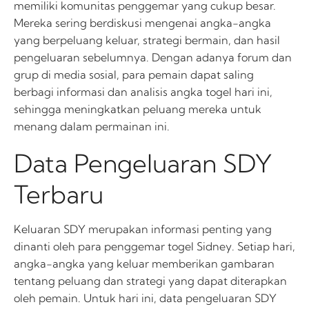
memiliki komunitas penggemar yang cukup besar.
Mereka sering berdiskusi mengenai angka-angka
yang berpeluang keluar, strategi bermain, dan hasil
pengeluaran sebelumnya. Dengan adanya forum dan
grup di media sosial, para pemain dapat saling
berbagi informasi dan analisis angka togel hari ini,
sehingga meningkatkan peluang mereka untuk
menang dalam permainan ini.
Data Pengeluaran SDY
Terbaru
Keluaran SDY merupakan informasi penting yang
dinanti oleh para penggemar togel Sidney. Setiap hari,
angka-angka yang keluar memberikan gambaran
tentang peluang dan strategi yang dapat diterapkan
oleh pemain. Untuk hari ini, data pengeluaran SDY