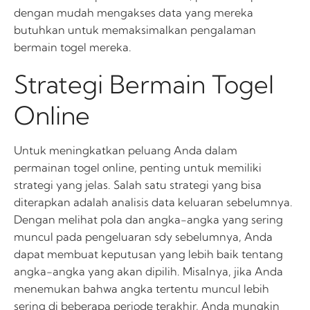
dengan mudah mengakses data yang mereka
butuhkan untuk memaksimalkan pengalaman
bermain togel mereka.
Strategi Bermain Togel
Online
Untuk meningkatkan peluang Anda dalam
permainan togel online, penting untuk memiliki
strategi yang jelas. Salah satu strategi yang bisa
diterapkan adalah analisis data keluaran sebelumnya.
Dengan melihat pola dan angka-angka yang sering
muncul pada pengeluaran sdy sebelumnya, Anda
dapat membuat keputusan yang lebih baik tentang
angka-angka yang akan dipilih. Misalnya, jika Anda
menemukan bahwa angka tertentu muncul lebih
sering di beberapa periode terakhir, Anda mungkin