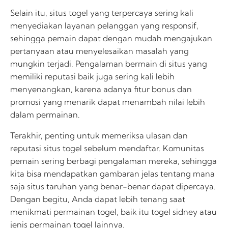
Selain itu, situs togel yang terpercaya sering kali
menyediakan layanan pelanggan yang responsif,
sehingga pemain dapat dengan mudah mengajukan
pertanyaan atau menyelesaikan masalah yang
mungkin terjadi. Pengalaman bermain di situs yang
memiliki reputasi baik juga sering kali lebih
menyenangkan, karena adanya fitur bonus dan
promosi yang menarik dapat menambah nilai lebih
dalam permainan.
Terakhir, penting untuk memeriksa ulasan dan
reputasi situs togel sebelum mendaftar. Komunitas
pemain sering berbagi pengalaman mereka, sehingga
kita bisa mendapatkan gambaran jelas tentang mana
saja situs taruhan yang benar-benar dapat dipercaya.
Dengan begitu, Anda dapat lebih tenang saat
menikmati permainan togel, baik itu togel sidney atau
jenis permainan togel lainnya.