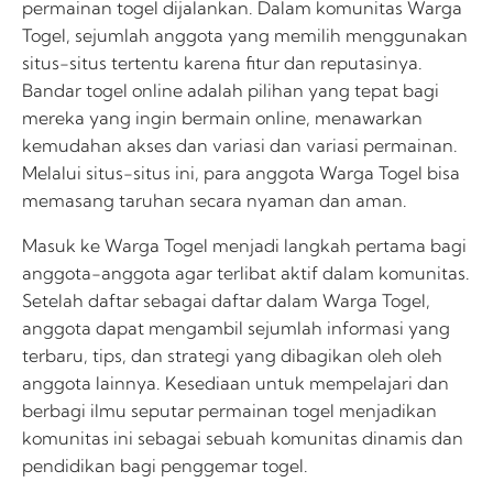
permainan togel dijalankan. Dalam komunitas Warga
Togel, sejumlah anggota yang memilih menggunakan
situs-situs tertentu karena fitur dan reputasinya.
Bandar togel online adalah pilihan yang tepat bagi
mereka yang ingin bermain online, menawarkan
kemudahan akses dan variasi dan variasi permainan.
Melalui situs-situs ini, para anggota Warga Togel bisa
memasang taruhan secara nyaman dan aman.
Masuk ke Warga Togel menjadi langkah pertama bagi
anggota-anggota agar terlibat aktif dalam komunitas.
Setelah daftar sebagai daftar dalam Warga Togel,
anggota dapat mengambil sejumlah informasi yang
terbaru, tips, dan strategi yang dibagikan oleh oleh
anggota lainnya. Kesediaan untuk mempelajari dan
berbagi ilmu seputar permainan togel menjadikan
komunitas ini sebagai sebuah komunitas dinamis dan
pendidikan bagi penggemar togel.