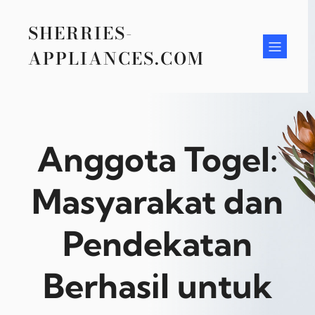
Skip
to
SHERRIES-
content
APPLIANCES.COM
Anggota Togel:
Masyarakat dan
Pendekatan
Berhasil untuk