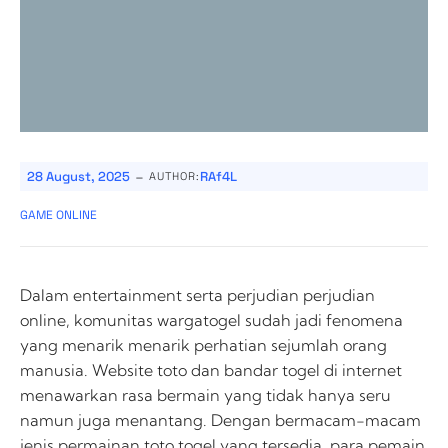
-
28 August, 2025
RAf4L
AUTHOR:
GAME ONLINE
Dalam entertainment serta perjudian perjudian
online, komunitas wargatogel sudah jadi fenomena
yang menarik menarik perhatian sejumlah orang
manusia. Website toto dan bandar togel di internet
menawarkan rasa bermain yang tidak hanya seru
namun juga menantang. Dengan bermacam-macam
jenis permainan toto togel yang tersedia, para pemain