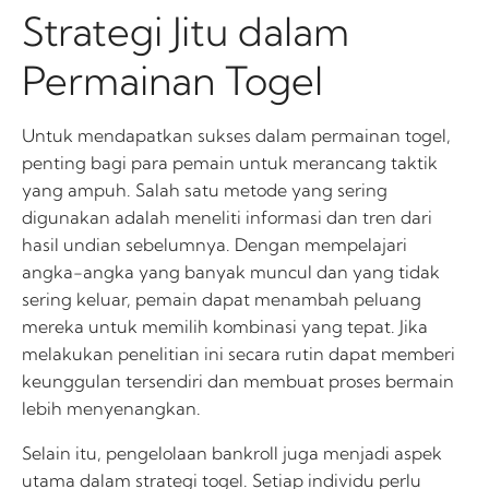
Strategi Jitu dalam
Permainan Togel
Untuk mendapatkan sukses dalam permainan togel,
penting bagi para pemain untuk merancang taktik
yang ampuh. Salah satu metode yang sering
digunakan adalah meneliti informasi dan tren dari
hasil undian sebelumnya. Dengan mempelajari
angka-angka yang banyak muncul dan yang tidak
sering keluar, pemain dapat menambah peluang
mereka untuk memilih kombinasi yang tepat. Jika
melakukan penelitian ini secara rutin dapat memberi
keunggulan tersendiri dan membuat proses bermain
lebih menyenangkan.
Selain itu, pengelolaan bankroll juga menjadi aspek
utama dalam strategi togel. Setiap individu perlu