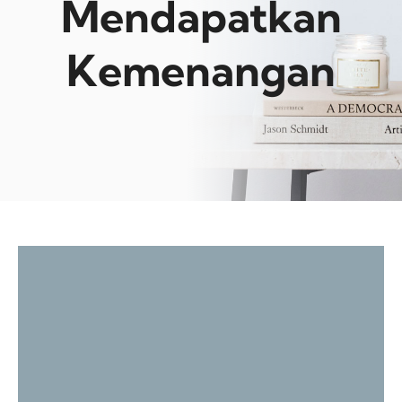
Mendapatkan
Kemenangan