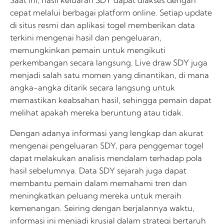
Saat ini, hasil keluaran SDY dapat diakses dengan
cepat melalui berbagai platform online. Setiap update
di situs resmi dan aplikasi togel memberikan data
terkini mengenai hasil dan pengeluaran,
memungkinkan pemain untuk mengikuti
perkembangan secara langsung. Live draw SDY juga
menjadi salah satu momen yang dinantikan, di mana
angka-angka ditarik secara langsung untuk
memastikan keabsahan hasil, sehingga pemain dapat
melihat apakah mereka beruntung atau tidak.
Dengan adanya informasi yang lengkap dan akurat
mengenai pengeluaran SDY, para penggemar togel
dapat melakukan analisis mendalam terhadap pola
hasil sebelumnya. Data SDY sejarah juga dapat
membantu pemain dalam memahami tren dan
meningkatkan peluang mereka untuk meraih
kemenangan. Seiring dengan berjalannya waktu,
informasi ini menjadi krusial dalam strategi bertaruh