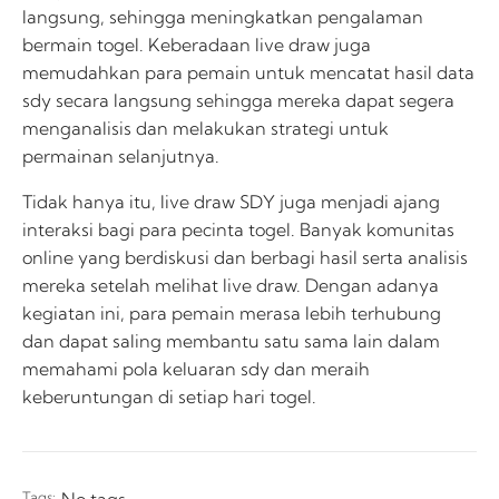
langsung, sehingga meningkatkan pengalaman
bermain togel. Keberadaan live draw juga
memudahkan para pemain untuk mencatat hasil data
sdy secara langsung sehingga mereka dapat segera
menganalisis dan melakukan strategi untuk
permainan selanjutnya.
Tidak hanya itu, live draw SDY juga menjadi ajang
interaksi bagi para pecinta togel. Banyak komunitas
online yang berdiskusi dan berbagi hasil serta analisis
mereka setelah melihat live draw. Dengan adanya
kegiatan ini, para pemain merasa lebih terhubung
dan dapat saling membantu satu sama lain dalam
memahami pola keluaran sdy dan meraih
keberuntungan di setiap hari togel.
Tags: