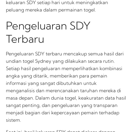
keluaran SDY setiap hari untuk meningkatkan
peluang mereka dalam permainan togel.
Pengeluaran SDY
Terbaru
Pengeluaran SDY terbaru mencakup semua hasil dari
undian togel Sydney yang dilakukan secara rutin.
Setiap hasil pengeluaran memperlihatkan kombinasi
angka yang ditarik, memberikan para pemain
informasi yang sangat dibutuhkan untuk
menganalisis dan merencanakan taruhan mereka di
masa depan. Dalam dunia togel, keakuratan data hasil
sangat penting, dan pengeluaran yang transparan
menjadi bagian dari kepercayaan pemain terhadap
sistem.