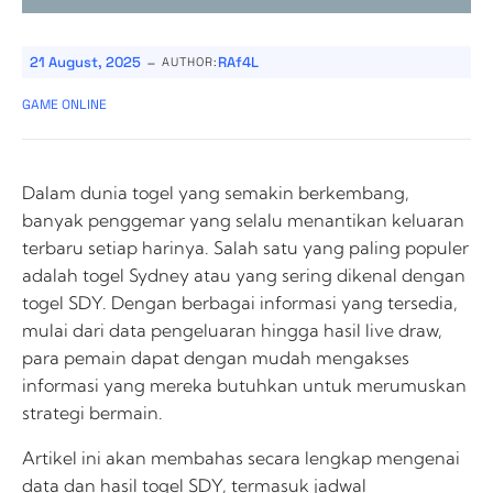
-
21 August, 2025
RAf4L
AUTHOR:
GAME ONLINE
Dalam dunia togel yang semakin berkembang,
banyak penggemar yang selalu menantikan keluaran
terbaru setiap harinya. Salah satu yang paling populer
adalah togel Sydney atau yang sering dikenal dengan
togel SDY. Dengan berbagai informasi yang tersedia,
mulai dari data pengeluaran hingga hasil live draw,
para pemain dapat dengan mudah mengakses
informasi yang mereka butuhkan untuk merumuskan
strategi bermain.
Artikel ini akan membahas secara lengkap mengenai
data dan hasil togel SDY, termasuk jadwal