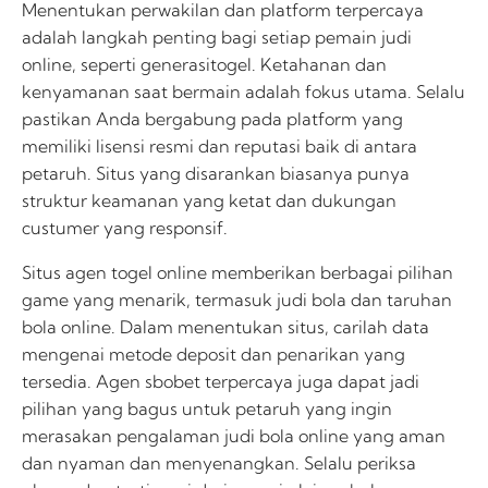
Menentukan perwakilan dan platform terpercaya
adalah langkah penting bagi setiap pemain judi
online, seperti generasitogel. Ketahanan dan
kenyamanan saat bermain adalah fokus utama. Selalu
pastikan Anda bergabung pada platform yang
memiliki lisensi resmi dan reputasi baik di antara
petaruh. Situs yang disarankan biasanya punya
struktur keamanan yang ketat dan dukungan
custumer yang responsif.
Situs agen togel online memberikan berbagai pilihan
game yang menarik, termasuk judi bola dan taruhan
bola online. Dalam menentukan situs, carilah data
mengenai metode deposit dan penarikan yang
tersedia. Agen sbobet terpercaya juga dapat jadi
pilihan yang bagus untuk petaruh yang ingin
merasakan pengalaman judi bola online yang aman
dan nyaman dan menyenangkan. Selalu periksa