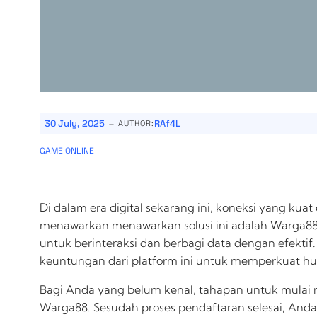
-
30 July, 2025
RAf4L
AUTHOR:
GAME ONLINE
Di dalam era digital sekarang ini, koneksi yang ku
menawarkan menawarkan solusi ini adalah Warga8
untuk berinteraksi dan berbagi data dengan efek
keuntungan dari platform ini untuk memperkuat hu
Bagi Anda yang belum kenal, tahapan untuk mulai
Warga88. Sesudah proses pendaftaran selesai, And