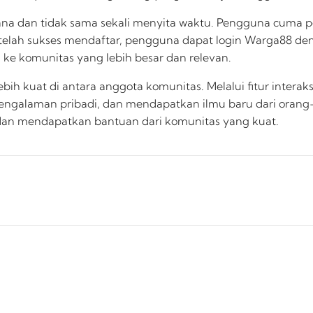
na dan tidak sama sekali menyita waktu. Pengguna cuma 
telah sukses mendaftar, pengguna dapat login Warga88 
ke komunitas yang lebih besar dan relevan.
ih kuat di antara anggota komunitas. Melalui fitur interak
alaman pribadi, dan mendapatkan ilmu baru dari orang-o
 dan mendapatkan bantuan dari komunitas yang kuat.