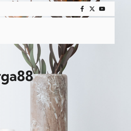
rga88