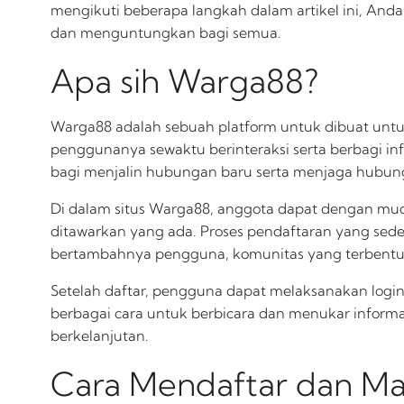
mengikuti beberapa langkah dalam artikel ini, A
dan menguntungkan bagi semua.
Apa sih Warga88?
Warga88 adalah sebuah platform untuk dibuat unt
penggunanya sewaktu berinteraksi serta berbagi in
bagi menjalin hubungan baru serta menjaga hubun
Di dalam situs Warga88, anggota dapat dengan mud
ditawarkan yang ada. Proses pendaftaran yang s
bertambahnya pengguna, komunitas yang terbentu
Setelah daftar, pengguna dapat melaksanakan logi
berbagai cara untuk berbicara dan menukar infor
berkelanjutan.
Cara Mendaftar dan M