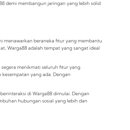
88 demi membangun jaringan yang lebih solid
ini menawarkan beraneka fitur yang membantu
uat, Warga88 adalah tempat yang sangat ideal
egera menikmati seluruh fitur yang
n kesempatan yang ada. Dengan
berinteraksi di Warga88 dimulai. Dengan
mbuhan hubungan sosial yang lebih dan