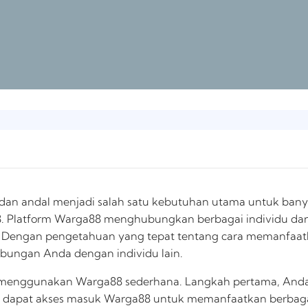
at dan andal menjadi salah satu kebutuhan utama untuk ban
8. Platform Warga88 menghubungkan berbagai individu d
tif. Dengan pengetahuan yang tepat tentang cara memanf
bungan Anda dengan individu lain.
 menggunakan Warga88 sederhana. Langkah pertama, Anda 
a dapat akses masuk Warga88 untuk memanfaatkan berbagai