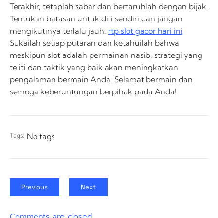
Terakhir, tetaplah sabar dan bertaruhlah dengan bijak.
Tentukan batasan untuk diri sendiri dan jangan
mengikutinya terlalu jauh.
rtp slot gacor hari ini
Sukailah setiap putaran dan ketahuilah bahwa
meskipun slot adalah permainan nasib, strategi yang
teliti dan taktik yang baik akan meningkatkan
pengalaman bermain Anda. Selamat bermain dan
semoga keberuntungan berpihak pada Anda!
Tags:
No tags
Previous
Next
Comments are closed