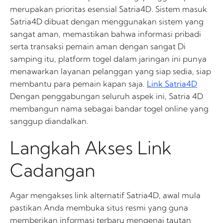
merupakan prioritas esensial Satria4D. Sistem masuk
Satria4D dibuat dengan menggunakan sistem yang
sangat aman, memastikan bahwa informasi pribadi
serta transaksi pemain aman dengan sangat Di
samping itu, platform togel dalam jaringan ini punya
menawarkan layanan pelanggan yang siap sedia, siap
membantu para pemain kapan saja.
Link Satria4D
Dengan penggabungan seluruh aspek ini, Satria 4D
membangun nama sebagai bandar togel online yang
sanggup diandalkan.
Langkah Akses Link
Cadangan
Agar mengakses link alternatif Satria4D, awal mula
pastikan Anda membuka situs resmi yang guna
memberikan informasi terbaru mengenai tautan