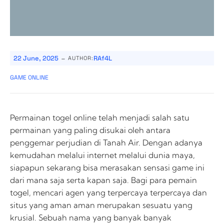
-
22 June, 2025
RAf4L
AUTHOR:
GAME ONLINE
Permainan togel online telah menjadi salah satu
permainan yang paling disukai oleh antara
penggemar perjudian di Tanah Air. Dengan adanya
kemudahan melalui internet melalui dunia maya,
siapapun sekarang bisa merasakan sensasi game ini
dari mana saja serta kapan saja. Bagi para pemain
togel, mencari agen yang terpercaya terpercaya dan
situs yang aman aman merupakan sesuatu yang
krusial. Sebuah nama yang banyak banyak