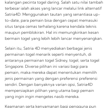
kalangan pecinta togel daring. Salah satu nilai tambah
terbesar ialah akses yang lancar melalui link alternatif
Satria4D. Menggunakan tautan yang senantiasa up-
to-date, para pemain bisa dengan cepat memasuki
situs tanpa cemas terhalang karena kendala teknis
maupun pemblokiran. Hal ini memungkinkan kesan
bermain togel yang lebih lebih lancar menyenangkan.
Selain itu, Satria 4D menyediakan berbagai jenis
permainan togel menarik seperti menyentuh, di
antaranya permainan togel Sidney, togel, serta togel
Singapore. Diverse pilihan ini variasi bagi para
pemain, maka mereka dapat menentukan memilih
jenis permainan yang dengan preferensi preferensi
sendiri. Dengan banyaknya varian opsi, Satria4D
mempersiapkan pilihan yang utama bagi pemain
yang ingin ingin mengetes nasib mereka.
Keamanan serta kenyamanan bagi pengguna pun