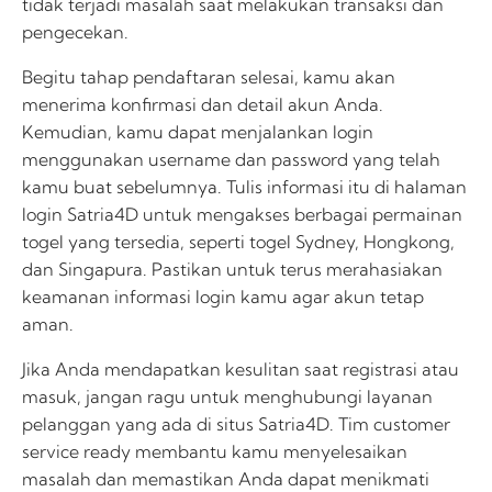
tidak terjadi masalah saat melakukan transaksi dan
pengecekan.
Begitu tahap pendaftaran selesai, kamu akan
menerima konfirmasi dan detail akun Anda.
Kemudian, kamu dapat menjalankan login
menggunakan username dan password yang telah
kamu buat sebelumnya. Tulis informasi itu di halaman
login Satria4D untuk mengakses berbagai permainan
togel yang tersedia, seperti togel Sydney, Hongkong,
dan Singapura. Pastikan untuk terus merahasiakan
keamanan informasi login kamu agar akun tetap
aman.
Jika Anda mendapatkan kesulitan saat registrasi atau
masuk, jangan ragu untuk menghubungi layanan
pelanggan yang ada di situs Satria4D. Tim customer
service ready membantu kamu menyelesaikan
masalah dan memastikan Anda dapat menikmati