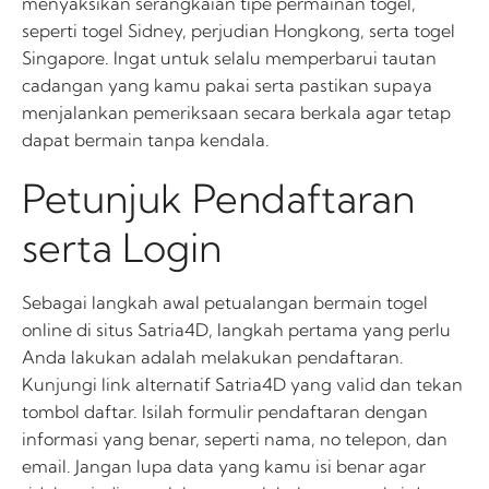
menyaksikan serangkaian tipe permainan togel,
seperti togel Sidney, perjudian Hongkong, serta togel
Singapore. Ingat untuk selalu memperbarui tautan
cadangan yang kamu pakai serta pastikan supaya
menjalankan pemeriksaan secara berkala agar tetap
dapat bermain tanpa kendala.
Petunjuk Pendaftaran
serta Login
Sebagai langkah awal petualangan bermain togel
online di situs Satria4D, langkah pertama yang perlu
Anda lakukan adalah melakukan pendaftaran.
Kunjungi link alternatif Satria4D yang valid dan tekan
tombol daftar. Isilah formulir pendaftaran dengan
informasi yang benar, seperti nama, no telepon, dan
email. Jangan lupa data yang kamu isi benar agar