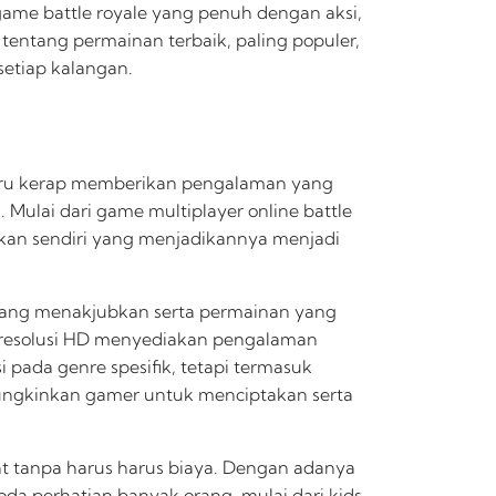
ame battle royale yang penuh dengan aksi,
tentang permainan terbaik, paling populer,
etiap kalangan.
baru kerap memberikan pengalaman yang
 Mulai dari game multiplayer online battle
ikan sendiri yang menjadikannya menjadi
yang menakjubkan serta permainan yang
i resolusi HD menyediakan pengalaman
pada genre spesifik, tetapi termasuk
mungkinkan gamer untuk menciptakan serta
nt tanpa harus harus biaya. Dengan adanya
a perhatian banyak orang, mulai dari kids