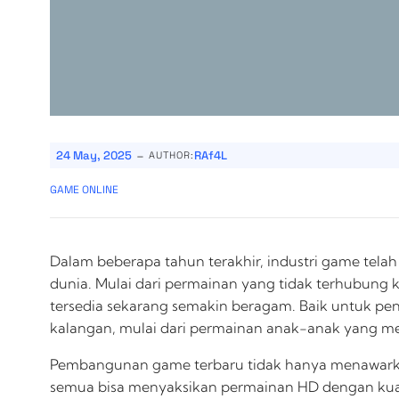
-
24 May, 2025
RAf4L
AUTHOR:
GAME ONLINE
Dalam beberapa tahun terakhir, industri game tel
dunia. Mulai dari permainan yang tidak terhubung
tersedia sekarang semakin beragam. Baik untuk pen
kalangan, mulai dari permainan anak-anak yang m
Pembangunan game terbaru tidak hanya menawarkan p
semua bisa menyaksikan permainan HD dengan kuali