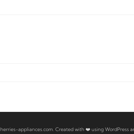
herries-appliances.com. Created with ❤️ using WordPress 