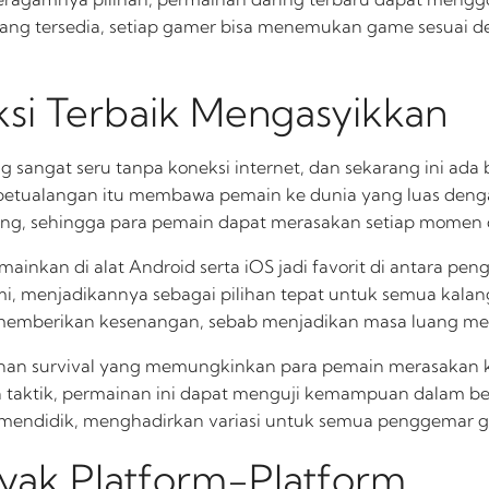
ang tersedia, setiap gamer bisa menemukan game sesuai de
si Terbaik Mengasyikkan
angat seru tanpa koneksi internet, dan sekarang ini ada b
 petualangan itu membawa pemain ke dunia yang luas deng
g, sehingga para pemain dapat merasakan setiap momen 
ainkan di alat Android serta iOS jadi favorit di antara p
i, menjadikannya sebagai pilihan tepat untuk semua kala
il memberikan kesenangan, sebab menjadikan masa luang me
ainan survival yang memungkinkan para pemain merasakan
taktik, permainan ini dapat menguji kemampuan dalam berp
a mendidik, menghadirkan variasi untuk semua penggemar 
ak Platform-Platform