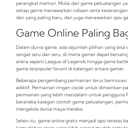
perangkat memori. Mulai dari game petualangan ya
setiap genre menawarkan cobaan serta kesenangan ya
dan yang paling baru, dan juga menawarkan opsi g
Game Online Paling Ba
Dalam dunia game, ada sejumlah pilihan yang bisa
sangat seru dan seru, di mana gamer dapat bersaing 
arena seperti League of Legends hingga game battl
game terpopuler favorit di kalangan antara gamer.
Beberapa pengembang permainan terus berinovasi 
adiktif. Permainan ringan cocok untuk dimainkan 
permainan yang lebih mendalam untuk pengguna PC s
beraneka kategori contoh game petualangan, perma
mengelola dunia maya mereka.
Selain itu, game online gratis menjadi opsi terat
kemudahan akses yang lebih sangat mudah serta be