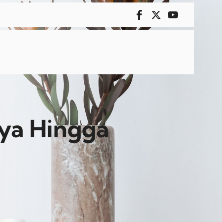
ya Hingga