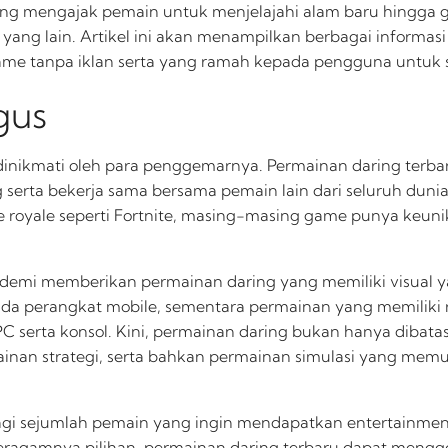
ng mengajak pemain untuk menjelajahi alam baru hingga g
ng lain. Artikel ini akan menampilkan berbagai informasi 
ame tanpa iklan serta yang ramah kepada pengguna untuk s
gus
 dinikmati oleh para penggemarnya. Permainan daring ter
serta bekerja sama bersama pemain lain dari seluruh dunia.
e royale seperti Fortnite, masing-masing game punya keun
demi memberikan permainan daring yang memiliki visual 
pada perangkat mobile, sementara permainan yang memilik
erta konsol. Kini, permainan daring bukan hanya dibatasi 
inan strategi, serta bahkan permainan simulasi yang me
as bagi sejumlah pemain yang ingin mendapatkan entertainme
ragamnya pilihan, permainan daring terbaru dapat menggod