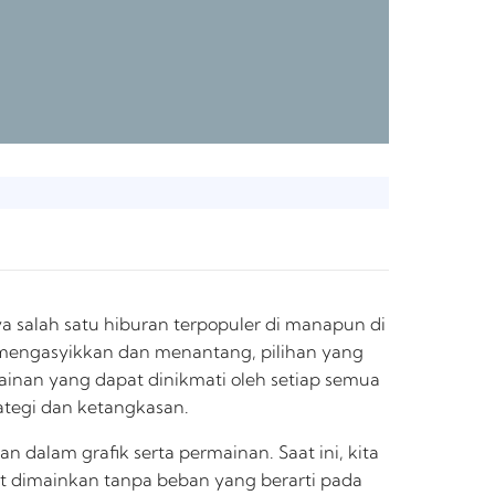
 salah satu hiburan terpopuler di manapun di
 mengasyikkan dan menantang, pilihan yang
ainan yang dapat dinikmati oleh setiap semua
tegi dan ketangkasan.
alam grafik serta permainan. Saat ini, kita
t dimainkan tanpa beban yang berarti pada