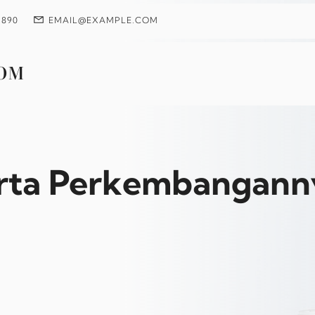
 890
EMAIL@EXAMPLE.COM
COM
rta Perkembangann