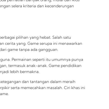
ngan selera kriteria dan kecenderungan
erbagai pilihan yang hebat. Salah satu
an cerita yang. Game serupa ini menawarkan
dari game tanpa ada gangguan.
engguna. Permainan seperti itu umumnya punya
ngan, termasuk anak-anak. Game pendidikan
njadi lebih bermakna.
 ketegangan dan tantangan dalam meraih
ikir serta memecahkan masalah. Ciri khas ini
game.